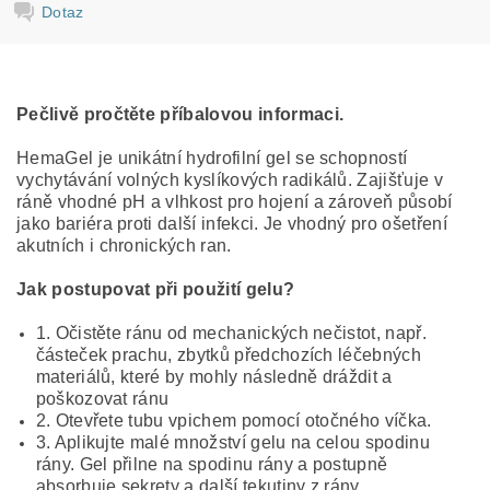
Dotaz
Pečlivě pročtěte příbalovou informaci.
HemaGel je unikátní hydrofilní gel se schopností
vychytávání volných kyslíkových radikálů. Zajišťuje v
ráně vhodné pH a vlhkost pro hojení a zároveň působí
jako bariéra proti další infekci. Je vhodný pro ošetření
akutních i chronických ran.
Jak postupovat při použití gelu?
1. Očistěte ránu od mechanických nečistot, např.
částeček prachu, zbytků předchozích léčebných
materiálů, které by mohly následně dráždit a
poškozovat ránu
2. Otevřete tubu vpichem pomocí otočného víčka.
3. Aplikujte malé množství gelu na celou spodinu
rány. Gel přilne na spodinu rány a postupně
absorbuje sekrety a další tekutiny z rány.