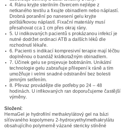
4. Ránu kryjte sterilním čtvercem nejlépe z
netkaného textilu a fixujte obinadlem nebo náplastí.
Drobná poranění po nanesení gelu kryjte
polštářkovou náplastí. Fixační materiály musí
přesahovat cca 1 cm přes okraj rány.
5. U indikovaných pacientů s prokázanou infekcí je
nutné dodržet ordinaci ATB a dalších léků dle
rozhodnutí lékaře.
6. Pacienti s indikací kompresivní terapie mají léčbu
doplněnou o bandáž krátkotažným obinadlem.
7. Účinek gelu se projevuje bobtnáním. Unikátní
technologie gelu zabraňuje přilepení k ráně a tím
umožňuje i velmi snadné odstranění bez bolesti
jemným setřením.
8. Převaz provádějte dle potřeby po 24 – 48
hodinách. U infikovaných ran doporučujeme častější
výměny.
Složení:
HemaGel je hydrofilní methakrylátový gel na bázi
síťovaného kopolymeru 2-hydroxyethylmethakrylátu
obsahujícího polymerně vázané stericky stíněné