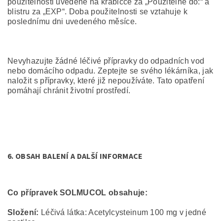
použitelnosti uvedené na krabičce za „Použitelné do:“ a
blistru za „EXP“. Doba použitelnosti se vztahuje k
poslednímu dni uvedeného měsíce.
Nevyhazujte žádné léčivé přípravky do odpadních vod
nebo domácího odpadu. Zeptejte se svého lékárníka, jak
naložit s přípravky, které již nepoužíváte. Tato opatření
pomáhají chránit životní prostředí.
6.
OBSAH BALENÍ A DALŠÍ INFORMACE
Co přípravek SOLMUCOL obsahuje:
Složení:
Léčivá látka: Acetylcysteinum 100 mg v jedné