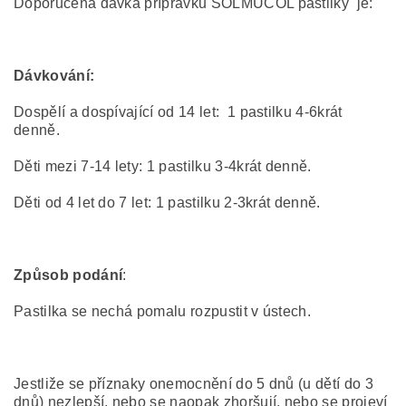
Doporučená dávka přípravku SOLMUCOL pastilky je:
Dávkování:
Dospělí a dospívající od 14 let: 1 pastilku 4-6krát
denně.
Děti mezi 7-14 lety: 1 pastilku 3-4krát denně.
Děti od 4 let do 7 let: 1 pastilku 2-3krát denně.
Způsob podání
:
Pastilka se nechá pomalu rozpustit v ústech.
Jestliže se příznaky onemocnění do 5 dnů (u dětí do 3
dnů) nezlepší, nebo se naopak zhoršují, nebo se projeví