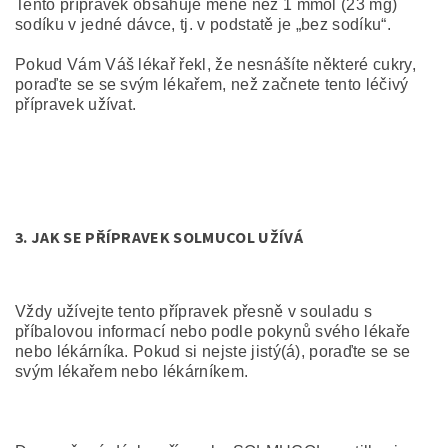
Tento přípravek obsahuje méně než 1 mmol (23 mg)
sodíku v jedné dávce, tj. v podstatě je „bez sodíku“.
Pokud Vám Váš lékař řekl, že nesnášíte některé cukry,
poraďte se se svým lékařem, než začnete tento léčivý
přípravek užívat.
3.
JAK SE PŘÍPRAVEK SOLMUCOL UŽÍVÁ
Vždy užívejte tento přípravek přesně v souladu s
příbalovou informací nebo podle pokynů svého lékaře
nebo lékárníka. Pokud si nejste jistý(á), poraďte se se
svým lékařem nebo lékárníkem.