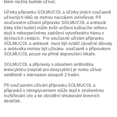
které možná budete užívat.
Účinky přípravku SOLMUCOL a účinky jiných současně
užívaných léků se mohou navzájem ovlivňovat. Při
současném užívání přípravku SOLMUCOL a antitusik
(léky tišící kašel) může kvůli snížení kašlacího reflexu
dojít k nebezpečnému zadržení vytvořeného hlenu v
dýchacích cestách. Pro současné užívání přípravku
SOLMUCOL a antitusik musí být zvlášť závažné důvody
a antitusika mohou být užívána současně s přípravkem
SOLMUCOL pouze na přímé doporučení lékaře.
SOLMUCOL a přípravky s obsahem antibiotika
tetracyklinu (neplatí pro doxycyklin) je nutno užívat
odděleně s intervalem alespoň 2 hodin.
Při současném užívání přípravku SOLMUCOL a
přípravků s nitroglycerinem může dojít k zesílenému
rozšiřování cév a ke zbrzdění shlukování krevních
destiček.