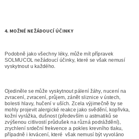
4.
MOŽNÉ NEŽÁDOUCÍ ÚČINKY
Podobně jako všechny léky, může mít přípravek
SOLMUCOL nežádoucí účinky, které se však nemusí
vyskytnout u každého.
Ojediněle se může vyskytnout pálení žáhy, nucení na
zvracení, zvracení, průjem, zánět sliznice v ústech,
bolesti hlavy, hučení v uších. Zcela výjimečně by se
mohly projevit alergické reakce jako svědění, kopřivka,
kožní vyrážka, dušnost (především u astmatiků se
zvýšenou citlivostí průdušek na různá podráždění),
zrychlení srdeční frekvence a pokles krevního tlaku,
případně i krvácení, které však nemusí být vyvoláno