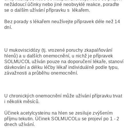
nežádoucí účinky nebo jiné neobvyklé reakce, poraďte
se o dalším užívání přípravku s lékařem.
Bez porady s lékařem neužívejte přípravek déle než 14
dní.
U mukoviscidózy (tj. vrozené poruchy zkapalňování
hlenů) a u dalších onemocnění, u nichž je přípravek
SOLMUCOL užíván pouze na doporučení lékaře, stanoví
dávkování a délku léčby lékař individuálně podle typu,
závažnosti a průběhu onemocnění.
U chronických onemocnění může užívání přípravku trvat
i několik měsíců.
Účinek acetylcysteinu na hlen se zesiluje zvýšením
příjmu tekutin. Účinek SOLMUCOLu se projeví po 1 - 2
dnech užívání.