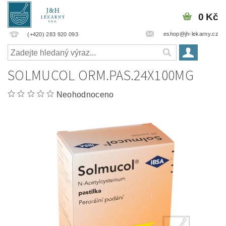
0 Kč
eshop@jh-lekarny.cz
(+420) 283 920 093
SOLMUCOL ORM.PAS.24X100MG
Neohodnoceno