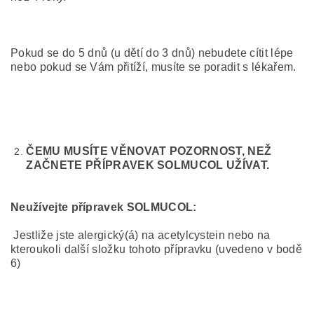
Pokud se do 5 dnů (u dětí do 3 dnů) nebudete cítit lépe
nebo pokud se Vám přitíží, musíte se poradit s lékařem.
ČEMU MUSÍTE VĚNOVAT POZORNOST, NEŽ
ZAČNETE PŘÍPRAVEK SOLMUCOL UŽÍVAT.
Neužívejte přípravek SOLMUCOL:
Jestliže jste alergický(á) na acetylcystein nebo na
kteroukoli další složku tohoto přípravku (uvedeno v bodě
6)