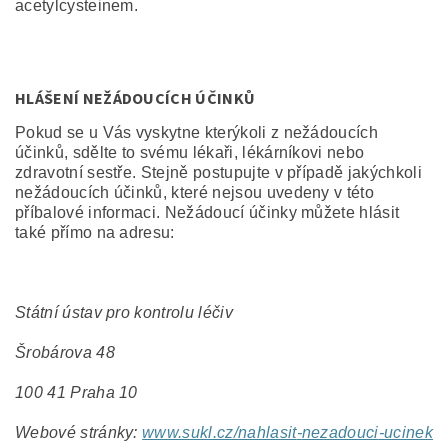
acetylcysteinem.
HLÁŠENÍ NEŽÁDOUCÍCH ÚČINKŮ
Pokud se u Vás vyskytne kterýkoli z nežádoucích
účinků, sdělte to svému lékaři, lékárníkovi nebo
zdravotní sestře. Stejně postupujte v případě jakýchkoli
nežádoucích účinků, které nejsou uvedeny v této
příbalové informaci. Nežádoucí účinky můžete hlásit
také přímo na adresu:
Státní ústav pro kontrolu léčiv
Šrobárova 48
100 41 Praha 10
Webové stránky:
www.sukl.cz/nahlasit
-
nezadouci
-
ucinek