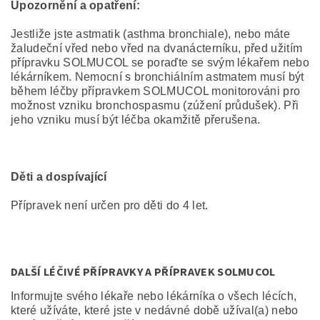
Upozornění a opatření:
Jestliže jste astmatik (asthma bronchiale), nebo máte
žaludeční vřed nebo vřed na dvanácterníku, před užitím
přípravku SOLMUCOL se poraďte se svým lékařem nebo
lékárníkem. Nemocní s bronchiálním astmatem musí být
během léčby přípravkem SOLMUCOL monitorováni pro
možnost vzniku bronchospasmu (zúžení průdušek). Při
jeho vzniku musí být léčba okamžitě přerušena.
Děti a dospívající
Přípravek není určen pro děti do 4 let.
DALŠÍ LÉČIVÉ PŘÍPRAVKY A PŘÍPRAVEK SOLMUCOL
Informujte svého lékaře nebo lékárníka o všech lécích,
které užíváte, které jste v nedávné době užíval(a) nebo