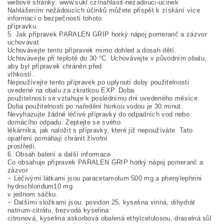
webové stránky: www.sukl.cz/nahlasit-nezadouci-ucinek
Nahlášením nežádoucích účinků můžete přispět k získání více
informací o bezpečnosti tohoto
přípravku.
5. Jak přípravek PARALEN GRIP horký nápoj pomeranč a zázvor
uchovávat
Uchovávejte tento přípravek mimo dohled a dosah dětí.
Uchovávejte při teplotě do 30 °C. Uchovávejte v původním obalu,
aby byl přípravek chráněn před
vlhkostí.
Nepoužívejte tento přípravek po uplynutí doby použitelnosti
uvedené na obalu za zkratkou EXP. Doba
použitelnosti se vztahuje k poslednímu dni uvedeného měsíce.
Doba použitelnosti po naředění horkou vodou je 30 minut.
Nevyhazujte žádné léčivé přípravky do odpadních vod nebo
domácího odpadu. Zeptejte se svého
lékárníka, jak naložit s přípravky, které již nepoužíváte. Tato
opatření pomáhají chránit životní
prostředí.
6. Obsah balení a další informace
Co obsahuje přípravek PARALEN GRIP horký nápoj pomeranč a
zázvor
− Léčivými látkami jsou paracetamolum 500 mg a phenylephrini
hydrochloridum10 mg
v jednom sáčku.
− Dalšími složkami jsou: povidon 25, kyselina vinná, dihydrát
natrium-citrátu, bezvodá kyselina
citronová, kyselina askorbová obalená ethylcelulosou, draselná sůl