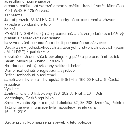
acesulfamu, pomerančové
aroma v prášku, zázvorové aroma v prášku, barvicí směs MicroCap
P-21-WSS-P-125 červená,
sacharóza.
Jak přípravek PARALEN GRIP horký nápoj pomeranč a zázvor
vypadá a co obsahuje toto
balení
PARALEN GRIP horký nápoj pomeranč a zázvor je krémově-béžový
prášek s částečkami červeného
barviva s vůní pomeranče a chutí pomeranče se zázvorem.
Dodává se v jednodávkových zatavených vrstvených sáčcích (papír
/ Al / LDPE) s potiskem a
v krabičce. Jeden sáček obsahuje 4 g prášku pro perorální roztok.
Balení obsahuje 6 nebo 12 sáčků.
Na trhu nemusí být všechny velikosti balení.
Držitel rozhodnutí o registraci a výrobce
Držitel rozhodnutí o registraci
sanofi-aventis, s.r.o., Evropská 846/176a, 160 00 Praha 6, Česká
republika
Výrobce
Zentiva, k. s., U kabelovny 130, 102 37 Praha 10 – Dolní
Měcholupy, Česká republika
Sanofi-Aventis Sp. z o.o., ul. Lubelska 52, 35-233 Rzeszów, Polsko
Tato příbalová informace byla naposledy revidována:
16. 12. 2019
Buďte první, kdo napíše příspěvek k této položce.