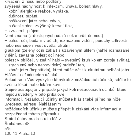
krvácení z nosu nebo podlitiny,
zvýšená náchylnost k infekcím, únava, bolest hlavy.
− kožní alergické reakce, vyrážka,
− dušnost, sípání,
− poškození jater nebo ledvin,
− bušení srdce, zvýšený krevní tlak,
− zvracení, průjem.
Není známo (z dostupných údajů nelze určit četnost):
− bolest očí, bodání v očích, rozmazané vidění, poruchy citlivosti
nebo nesnášenlivost světla, akutní
glaukom (zelený oční zákal) s uzavřeným úhlem (náhlé rozmazané
vidění, závažná bolest očí nebo
bolest v obličeji, vizuální haló – světelný kruh kolem zdroje světla),
− zrychlený nebo nepravidelný srdeční tep,
− zánět jater (hepatitida), která může vést k akutnímu selhání jater,
Hlášení nežádoucích účinků
Pokud se u Vás vyskytne kterýkoli z nežádoucích účinků, sdělte to
svému lékaři nebo lékárníkovi.
Stejně postupujte v případě jakýchkoli nežádoucích účinků, které
nejsou uvedeny v této příbalové
informaci. Nežádoucí účinky můžete hlásit také přímo na níže
uvedenou adresu. Nahlášením
nežádoucích účinků můžete přispět k získání více informací o
bezpečnosti tohoto přípravku.
Státní ústav pro kontrolu léčiv
Šrobárova 48
5/5
100 41 Praha 10