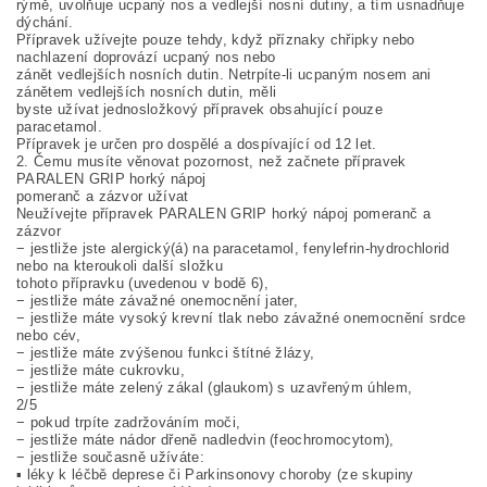
rýmě, uvolňuje ucpaný nos a vedlejší nosní dutiny, a tím usnadňuje
dýchání.
Přípravek užívejte pouze tehdy, když příznaky chřipky nebo
nachlazení doprovází ucpaný nos nebo
zánět vedlejších nosních dutin. Netrpíte-li ucpaným nosem ani
zánětem vedlejších nosních dutin, měli
byste užívat jednosložkový přípravek obsahující pouze
paracetamol.
Přípravek je určen pro dospělé a dospívající od 12 let.
2. Čemu musíte věnovat pozornost, než začnete přípravek
PARALEN GRIP horký nápoj
pomeranč a zázvor užívat
Neužívejte přípravek PARALEN GRIP horký nápoj pomeranč a
zázvor
− jestliže jste alergický(á) na paracetamol, fenylefrin-hydrochlorid
nebo na kteroukoli další složku
tohoto přípravku (uvedenou v bodě 6),
− jestliže máte závažné onemocnění jater,
− jestliže máte vysoký krevní tlak nebo závažné onemocnění srdce
nebo cév,
− jestliže máte zvýšenou funkci štítné žlázy,
− jestliže máte cukrovku,
− jestliže máte zelený zákal (glaukom) s uzavřeným úhlem,
2/5
− pokud trpíte zadržováním moči,
− jestliže máte nádor dřeně nadledvin (feochromocytom),
− jestliže současně užíváte:
▪ léky k léčbě deprese či Parkinsonovy choroby (ze skupiny