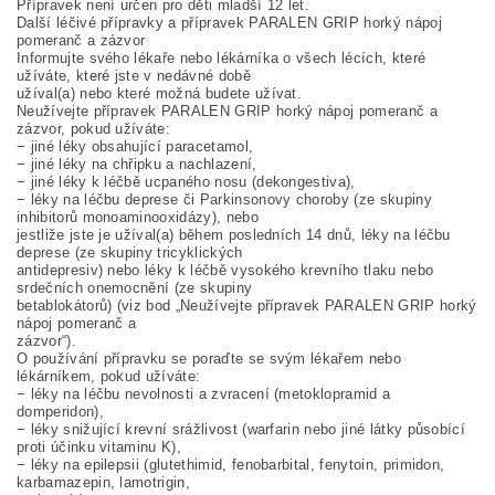
Přípravek není určen pro děti mladší 12 let.
Další léčivé přípravky a přípravek PARALEN GRIP horký nápoj
pomeranč a zázvor
Informujte svého lékaře nebo lékárníka o všech lécích, které
užíváte, které jste v nedávné době
užíval(a) nebo které možná budete užívat.
Neužívejte přípravek PARALEN GRIP horký nápoj pomeranč a
zázvor, pokud užíváte:
− jiné léky obsahující paracetamol,
− jiné léky na chřipku a nachlazení,
− jiné léky k léčbě ucpaného nosu (dekongestiva),
− léky na léčbu deprese či Parkinsonovy choroby (ze skupiny
inhibitorů monoaminooxidázy), nebo
jestliže jste je užíval(a) během posledních 14 dnů, léky na léčbu
deprese (ze skupiny tricyklických
antidepresiv) nebo léky k léčbě vysokého krevního tlaku nebo
srdečních onemocnění (ze skupiny
betablokátorů) (viz bod „Neužívejte přípravek PARALEN GRIP horký
nápoj pomeranč a
zázvor“).
O používání přípravku se poraďte se svým lékařem nebo
lékárníkem, pokud užíváte:
− léky na léčbu nevolnosti a zvracení (metoklopramid a
domperidon),
− léky snižující krevní srážlivost (warfarin nebo jiné látky působící
proti účinku vitaminu K),
− léky na epilepsii (glutethimid, fenobarbital, fenytoin, primidon,
karbamazepin, lamotrigin,