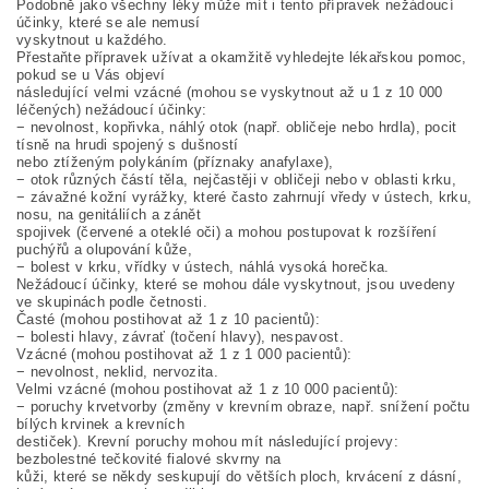
Podobně jako všechny léky může mít i tento přípravek nežádoucí
účinky, které se ale nemusí
vyskytnout u každého.
Přestaňte přípravek užívat a okamžitě vyhledejte lékařskou pomoc,
pokud se u Vás objeví
následující velmi vzácné (mohou se vyskytnout až u 1 z 10 000
léčených) nežádoucí účinky:
− nevolnost, kopřivka, náhlý otok (např. obličeje nebo hrdla), pocit
tísně na hrudi spojený s dušností
nebo ztíženým polykáním (příznaky anafylaxe),
− otok různých částí těla, nejčastěji v obličeji nebo v oblasti krku,
− závažné kožní vyrážky, které často zahrnují vředy v ústech, krku,
nosu, na genitáliích a zánět
spojivek (červené a oteklé oči) a mohou postupovat k rozšíření
puchýřů a olupování kůže,
− bolest v krku, vřídky v ústech, náhlá vysoká horečka.
Nežádoucí účinky, které se mohou dále vyskytnout, jsou uvedeny
ve skupinách podle četnosti.
Časté (mohou postihovat až 1 z 10 pacientů):
− bolesti hlavy, závrať (točení hlavy), nespavost.
Vzácné (mohou postihovat až 1 z 1 000 pacientů):
− nevolnost, neklid, nervozita.
Velmi vzácné (mohou postihovat až 1 z 10 000 pacientů):
− poruchy krvetvorby (změny v krevním obraze, např. snížení počtu
bílých krvinek a krevních
destiček). Krevní poruchy mohou mít následující projevy:
bezbolestné tečkovité fialové skvrny na
kůži, které se někdy seskupují do větších ploch, krvácení z dásní,