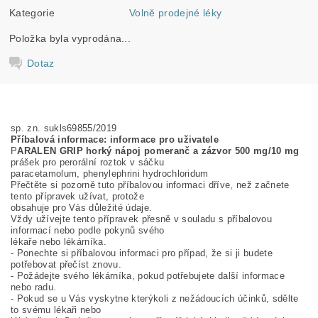
Kategorie
Volně prodejné léky
Položka byla vyprodána...
Dotaz
sp. zn. sukls69855/2019
Příbalová informace: informace pro uživatele
P
ARALEN GRIP horký nápoj pomeranč a zázvor 500 mg/10 mg
prášek pro perorální roztok v sáčku
paracetamolum, phenylephrini hydrochloridum
Přečtěte si pozorně tuto příbalovou informaci dříve, než začnete
tento přípravek užívat, protože
obsahuje pro Vás důležité údaje.
Vždy užívejte tento přípravek přesně v souladu s příbalovou
informací nebo podle pokynů svého
lékaře nebo lékárníka.
- Ponechte si příbalovou informaci pro případ, že si ji budete
potřebovat přečíst znovu.
- Požádejte svého lékárníka, pokud potřebujete další informace
nebo radu.
- Pokud se u Vás vyskytne kterýkoli z nežádoucích účinků, sdělte
to svému lékaři nebo