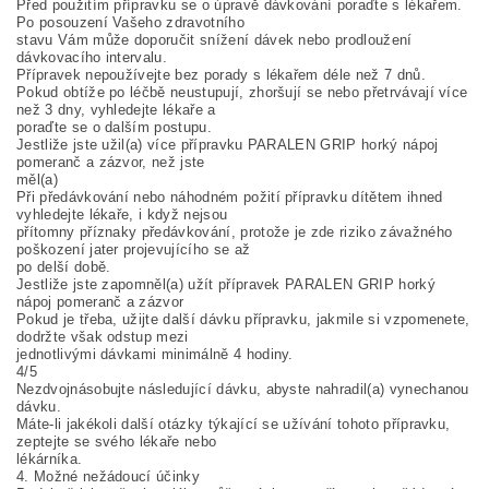
Před použitím přípravku se o úpravě dávkování poraďte s lékařem.
Po posouzení Vašeho zdravotního
stavu Vám může doporučit snížení dávek nebo prodloužení
dávkovacího intervalu.
Přípravek nepoužívejte bez porady s lékařem déle než 7 dnů.
Pokud obtíže po léčbě neustupují, zhoršují se nebo přetrvávají více
než 3 dny, vyhledejte lékaře a
poraďte se o dalším postupu.
Jestliže jste užil(a) více přípravku PARALEN GRIP horký nápoj
pomeranč a zázvor, než jste
měl(a)
Při předávkování nebo náhodném požití přípravku dítětem ihned
vyhledejte lékaře, i když nejsou
přítomny příznaky předávkování, protože je zde riziko závažného
poškození jater projevujícího se až
po delší době.
Jestliže jste zapomněl(a) užít přípravek PARALEN GRIP horký
nápoj pomeranč a zázvor
Pokud je třeba, užijte další dávku přípravku, jakmile si vzpomenete,
dodržte však odstup mezi
jednotlivými dávkami minimálně 4 hodiny.
4/5
Nezdvojnásobujte následující dávku, abyste nahradil(a) vynechanou
dávku.
Máte-li jakékoli další otázky týkající se užívání tohoto přípravku,
zeptejte se svého lékaře nebo
lékárníka.
4. Možné nežádoucí účinky