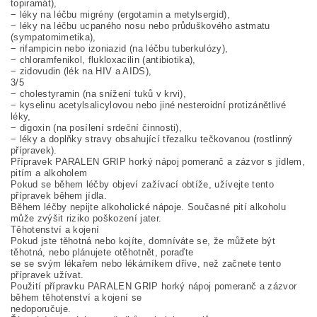
topiramát),
− léky na léčbu migrény (ergotamin a metylsergid),
− léky na léčbu ucpaného nosu nebo průduškového astmatu
(sympatomimetika),
− rifampicin nebo izoniazid (na léčbu tuberkulózy),
− chloramfenikol, flukloxacilin (antibiotika),
− zidovudin (lék na HIV a AIDS),
3/5
− cholestyramin (na snížení tuků v krvi),
− kyselinu acetylsalicylovou nebo jiné nesteroidní protizánětlivé
léky,
− digoxin (na posílení srdeční činnosti),
− léky a doplňky stravy obsahující třezalku tečkovanou (rostlinný
přípravek).
Přípravek PARALEN GRIP horký nápoj pomeranč a zázvor s jídlem,
pitím a alkoholem
Pokud se během léčby objeví zažívací obtíže, užívejte tento
přípravek během jídla.
Během léčby nepijte alkoholické nápoje. Současné pití alkoholu
může zvýšit riziko poškození jater.
Těhotenství a kojení
Pokud jste těhotná nebo kojíte, domníváte se, že můžete být
těhotná, nebo plánujete otěhotnět, poraďte
se se svým lékařem nebo lékárníkem dříve, než začnete tento
přípravek užívat.
Použití přípravku PARALEN GRIP horký nápoj pomeranč a zázvor
během těhotenství a kojení se
nedoporučuje.