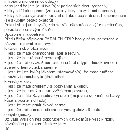
inhibitorů monoaminooxidázy)
nebo jestliže jste je užíval(a) v posledních dvou týdnech,
▪ léky k léčbě deprese (ze skupiny tricyklických antidepresiv),
▪ léky k léčbě vysokého krevního tlaku nebo srdečních onemocnění
(ze skupiny beta-blokátorů).
Pokud si nejste jistý(á), zda se Vás týká něco z výše uvedeného,
poraďte se se svým lékařem.
Upozornění a opatření
Před užitím přípravku PARALEN GRIP horký nápoj pomeranč a
zázvor se poraďte se svým
lékařem nebo lékarníkem:
− jestliže máte onemocnění jater a ledvin,
− jestliže jste těhotná nebo kojíte,
− jestliže trpíte závažnou formou určitého typu chudokrevnosti
zvaného hemolytická anemie,
− jestliže jste byl(a) lékařem informován(a), že máte snížené
množství granulocytů (druh bílých
krvinek) v krvi,
− jestliže máte problémy s požíváním alkoholu,
− jestliže jste muž a máte zvětšenou prostatu,
− jestliže máte Raynaudův syndrom (projevuje se změnou barvy
kůže a pocitem chladu),
− jestliže máte průduškové astma,
− jestliže trpíte nedostatkem enzymu glukóza-6-fosfát
dehydrogenázy.
Užívání vyšších než doporučených dávek může vést k riziku
závažného poškození funkce jater.
Děti