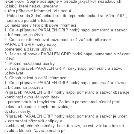
lékárníkovi. Stejně postupujte v případě jakýchkoli nežádoucích
účinků, které nejsou uvedeny
v této příbalové informaci. Viz bod 4.
- Pokud se do 3 dnů nebudete cítit lépe nebo pokud se Vám přitíží,
musíte se poradit s lékařem.
Co naleznete v této příbalové informaci
1. Co je přípravek PARALEN GRIP horký nápoj pomeranč a zázvor
a k čemu se používá
2. Čemu musíte věnovat pozornost, než začnete přípravek
PARALEN GRIP horký nápoj
pomeranč a zázvor užívat
3. Jak se přípravek PARALEN GRIP horký nápoj pomeranč a zázvor
užívá
4. Možné nežádoucí účinky
5. Jak přípravek PARALEN GRIP horký nápoj pomeranč a zázvor
uchovávat
6. Obsah balení a další informace
1. Co je přípravek PARALEN GRIP horký nápoj pomeranč a zázvor
a k čemu se používá
Přípravek PARALEN GRIP horký nápoj pomeranč a zázvor obsahuje
kombinaci dvou léčivých látek
– paracetamolu a fenylefrinu. Zatímco paracetamol působí proti
bolesti a horečce, fenylefrin uvolňuje
dýchací cesty.
Přípravek PARALEN GRIP horký nápoj pomeranč a zázvor je určen
k odstranění příznaků chřipky a
nachlazení, včetně horečky, bolesti hlavy, bolesti v krku a bolesti
svalů a kloubů. Navíc pomáhá při