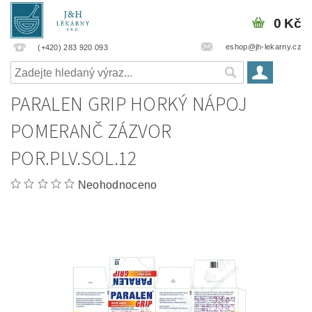
0 Kč
eshop@jh-lekarny.cz
(+420) 283 920 093
PARALEN GRIP HORKÝ NÁPOJ
POMERANČ ZÁZVOR
POR.PLV.SOL.12
Neohodnoceno