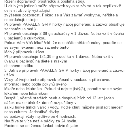
Řízení dopravních prostředků a obsluha strojů
U citlivých jedinců může přípravek vyvolat závrať a tak nepříznivě
ovlivnit aktivity vyžadující
zvýšenou pozornost. Pokud se u Vás závrať vyskytne, neřiďte a
neobsluhujte stroje.
Přípravek PARALEN GRIP horký nápoj pomeranč a zázvor obsahuje
sacharózu a sodík
Přípravek obsahuje 2,08 g sacharózy v 1 dávce. Nutno vzít v úvahu
u pacientů s cukrovkou.
Pokud Vám Váš lékař řekl, že nesnášíte některé cukry, poraďte se
se svým lékařem, než začnete tento
léčivý přípravek užívat.
Přípravek obsahuje 121,39 mg sodíku v 1 dávce. Nutno vzít v
úvahu u pacientů na dietě s nízkým
obsahem sodíku.
3. Jak se přípravek PARALEN GRIP horký nápoj pomeranč a zázvor
užívá
Vždy užívejte tento přípravek přesně v souladu s příbalovou
informací nebo podle pokynů svého
lékaře nebo lékárníka. Pokud si nejste jistý(á), poraďte se se svým
lékařem nebo lékárníkem.
Dospělí, včetně starších osob a dospívajících od 12 let: jeden
sáček maximálně 4× denně rozpuštěný v
šálku horké (nikoli vařící) vody. Podle chuti můžete přisladit medem
nebo cukrem. Jednotlivé dávky
se podávají vždy nejdříve po 4 hodinách.
Neužívejte více než 4 sáčky za 24 hodin.
Pacienti se sníženou funkcí ledvin či jater