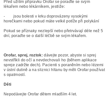
Před užitím přípravku Orofar se poraďte se svým
lékařem nebo lékárníkem, jestliže:
- jsou bolesti v krku doprovázeny vysokými
horečkami nebo pokud máte velké potíže při polykání
Pokud se příznaky nezlepší nebo přetrvávají déle než 5
dní, poraďte se o další léčbě se svým lékařem.
Orofar, sprej, roztok:
dávejte pozor, abyste si sprej
nevstříkli do očí a nevdechovali ho (během aplikace
spreje zadržte dech). Pacienti s poraněním nebo lézemi
v ústní dutině a na sliznici hltanu by měli Orofar používat
s opatrností.
Děti
Nepodávejte Orofar dětem mladším 4 let.