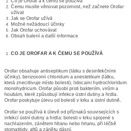
Co je Orofar a k čemu se používá
Čemu musíte věnovat pozornost, než začnete Orofar
užívat
Jak se Orofar užívá
Možné nežádoucí účinky
Jak Orofar uchovávat
Obsah balení a další informace
CO JE OROFAR A K ČEMU SE POUŽÍVÁ
Orofar obsahuje antiseptikum (látku s desinfekčními
účinky), benzoxonii chloridum a anestetikum (látku,
která znecitlivuje místo bolesti), lidocaini hydrochloridum
monohydricum. Orofar působí proti bakteriím, virům a
houbám, které způsobují infekce ústní dutiny a hrdla.
Orofar poskytuje úlevu od bolestí v krku a ústní dutině.
Orofar se používá k úlevě od příznaků souvisejících s
infekcí ústní dutiny a hrdla: bolesti v krku spojené s
nachlazením, zánětem hltanu nebo hrtanu, při léčbě
stomatitidy, aftů a zánětu dásní.