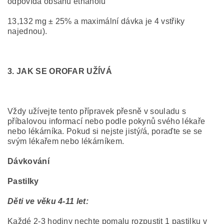
odpovídá obsahu ethanolu
13,132 mg ± 25% a maximální dávka je 4 vstřiky
najednou).
3. JAK SE OROFAR UŽÍVÁ
Vždy užívejte tento přípravek přesně v souladu s
příbalovou informací nebo podle pokynů svého lékaře
nebo lékárníka. Pokud si nejste jistý/á, poraďte se se
svým lékařem nebo lékárníkem.
Dávkování
Pastilky
Děti ve věku 4-11 let:
Každé 2-3 hodiny nechte pomalu rozpustit 1 pastilku v