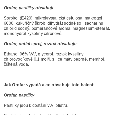
Orofar, pastilky obsahují:
Sorbitol (E420), mikrokrystalická celulosa, makrogol
6000, kukuřičný škrob, dihydrát sodné soli sacharinu,
chlorid sodný, pomerančové aroma, magnesium-stearát,
monohydrát kyseliny citronové.
Orofar, orální sprej, roztok obsahuje:
Ethanol 96% V/V, glycerol, roztok kyseliny
chlorovodíkové 0,1 mol/l, silice máty peprné, menthol,
čištěná voda.
Jak Orofar vypadá a co obsahuje toto balení:
Orofar, pastilky
Pastilky jsou k dostání v Al blistru.