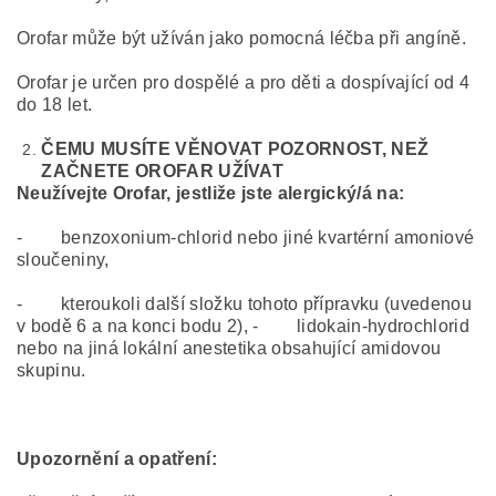
Orofar může být užíván jako pomocná léčba při angíně.
Orofar je určen pro dospělé a pro děti a dospívající od 4
do 18 let.
ČEMU MUSÍTE VĚNOVAT POZORNOST, NEŽ
ZAČNETE OROFAR UŽÍVAT
Neužívejte Orofar, jestliže jste alergický/á na:
- benzoxonium-chlorid nebo jiné kvartérní amoniové
sloučeniny,
- kteroukoli další složku tohoto přípravku (uvedenou
v bodě 6 a na konci bodu 2), - lidokain-hydrochlorid
nebo na jiná lokální anestetika obsahující amidovou
skupinu.
Upozornění a opatření: