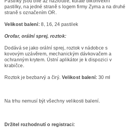
Pastilky jsou bílé až nažloutlé, kulaté bikonvexní
pastilky, na jedné straně s logem firmy Zyma a na druhé
straně s označením OR.
Velikost balení:
8, 16, 24 pastilek
Orofar, orální sprej, roztok:
Dodává se jako orální sprej, roztok v nádobce s
kovovým uzávěrem, mechanickým dávkovačem a
ochranným krytem. Ústní aplikátor je k dispozici v
krabičce.
Roztok je bezbarvý a čirý.
Velikost balení:
30 ml
Na trhu nemusí být všechny velikosti balení.
Držitel rozhodnutí o registraci: