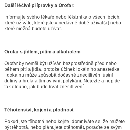
Další léčivé přípravky a Orofar:
Informujte svého lékaře nebo lékárníka o všech lécích,
které užíváte, které jste v nedávné době užíval(a) nebo
které možná budete užívat.
Orofar s jídlem, pitím a alkoholem
Orofar by neměl být užíván bezprostředně před nebo
během pití a jídla, protože účinek lokálního anestetika
lidokainu může způsobit dočasné znecitlivění ústní
dutiny a hrdla a tím ovlivnit polykání. Nejezte a nepijte
tak dlouho, jak bude trvat znecitlivění.
Těhotenství, kojení a plodnost
Pokud jste těhotná nebo kojíte, domníváte se, že můžete
být těhotná, nebo plánujete otěhotnět, poraďte se svým