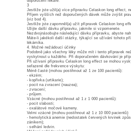
doporučení lékaře.
3
Jestliže jste užil(a) více přípravku Celaskon long effect, n
Příjem vyšších než doporučených dávek může zvýšit pra
(viz bod 4).
Jestliže jste zapomněl(a) užít přípravek Celaskon long eff
Užijte další dávku přípravku, jakmile si vzpomenete.
Nezdvojnásobujte následující dávku přípravku, abyste nah
Máte-li jakékoli další otázky, týkající se užívání tohoto p
lékárníka.
4. Možné nežádoucí účinky
Podobně jako všechny léky může mít i tento přípravek ne
vyskytnout u každého. Při doporučeném dávkování je příp
Při užívaní přípravku Celaskon long effect se mohou vysk
seřazené dle frekvence výskytu:
Méně časté (mohou postihnout až 1 ze 100 pacientů):
- ekzém;
- kopřivka (urtikarie);
- pocit na zvracení (nauzea);
- zvracení;
- průjem.
Vzácné (mohou postihnout až 1 z 1 000 pacientů):
- pocit slabosti;
- oxalátové močové kameny.
Velmi vzácné (mohou postihnout až 1 z 10 000 pacientů):
- hemolytická anemie (nedostatek červených krvinek zp
zánikem);
- selhání ledvin.