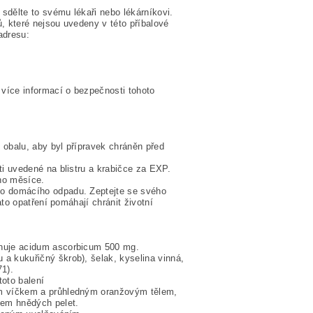
sdělte to svému lékaři nebo lékárníkovi.
, které nejsou uvedeny v této příbalové
adresu:
více informací o bezpečnosti tohoto
 obalu, aby byl přípravek chráněn před
ti uvedené na blistru a krabičce za EXP.
ho měsíce.
bo domácího odpadu. Zeptejte se svého
ato opatření pomáhají chránit životní
ahuje acidum ascorbicum 500 mg.
a kukuřičný škrob), šelak, kyselina vinná,
71).
toto balení
ým víčkem a průhledným oranžovým tělem,
tem hnědých pelet.