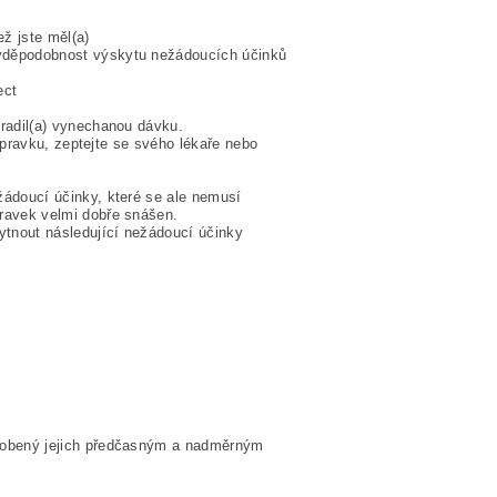
ež jste měl(a)
vděpodobnost výskytu nežádoucích účinků
ect
radil(a) vynechanou dávku.
řípravku, zeptejte se svého lékaře nebo
žádoucí účinky, které se ale nemusí
ravek velmi dobře snášen.
ytnout následující nežádoucí účinky
ůsobený jejich předčasným a nadměrným