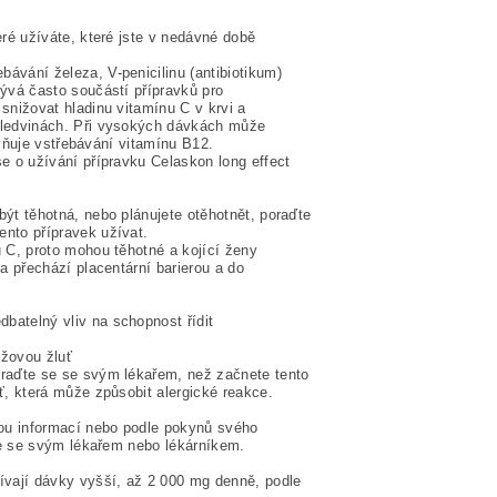
eré užíváte, které jste v nedávné době
ávání železa, V-penicilinu (antibiotikum)
bývá často součástí přípravků pro
snižovat hladinu vitamínu C v krvi a
 ledvinách. Při vysokých dávkách může
livňuje vstřebávání vitamínu B12.
e o užívání přípravku Celaskon long effect
ýt těhotná, nebo plánujete otěhotnět, poraďte
nto přípravek užívat.
u C, proto mohou těhotné a kojící ženy
a přechází placentární barierou a do
batelný vliv na schopnost řídit
nžovou žluť
oraďte se se svým lékařem, než začnete tento
ť, která může způsobit alergické reakce.
vou informací nebo podle pokynů svého
 se se svým lékařem nebo lékárníkem.
ívají dávky vyšší, až 2 000 mg denně, podle