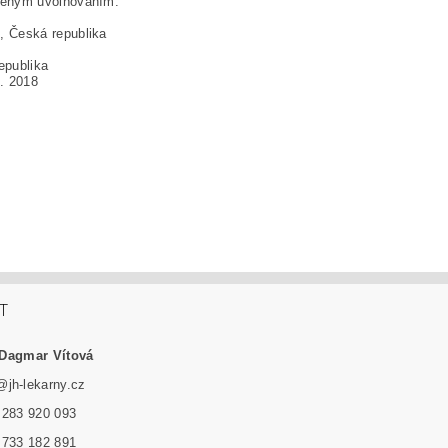
ouženým uvolňováním.
6, Česká republika
epublika
8. 2018
T
Dagmar Vítová
@
jh-lekarny.cz
 283 920 093
 733 182 891