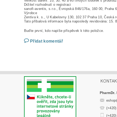
Velikost balení: 10, 30, 40 a 60 tvrdých tobolek s prodl
Držitel rozhodnutí o registraci
sanofi-aventis, s.r.o., Evropská 846/176a, 160 00, Praha 
Výrobce
Zentiva k. s., U Kabelovny 130, 102 37 Praha 10, Česká r
Tato příbalová informace byla naposledy revidována: 15. 
Buďte první, kdo napíše příspěvek k této položce.
Přidat komentář
KONTAK
PharmDr. 
eshop
(+420)
(+420)