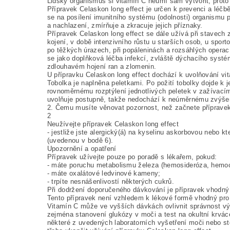
Lidský organismus si vitamín C neumí sám vytvořit, proto
Přípravek Celaskon long effect je určen k prevenci a léč
se na posílení imunitního systému (odolnosti) organismu 
a nachlazení, zmírňuje a zkracuje jejich příznaky.
Přípravek Celaskon long effect se dále užívá při stavech 
kojení, v době intenzivního růstu u starších osob, u sport
po těžkých úrazech, při popáleninách a rozsáhlých operac
se jako doplňková léčba infekcí, zvláště dýchacího systém
zdlouhavém hojení ran a zlomenin.
U přípravku Celaskon long effect dochází k uvolňování vi
Tobolka je naplněna peletkami. Po požití tobolky dojde k 
rovnoměrnému rozptýlení jednotlivých peletek v zažívacím
uvolňuje postupně, takže nedochází k neúměrnému zvýšen
2. Čemu musíte věnovat pozornost, než začnete přípravek
2
Neužívejte přípravek Celaskon long effect
- jestliže jste alergický(á) na kyselinu askorbovou nebo kt
(uvedenou v bodě 6).
Upozornění a opatření
Přípravek užívejte pouze po poradě s lékařem, pokud:
- máte poruchu metabolismu železa (hemosideróza, hemo
- máte oxalátové ledvinové kameny;
- trpíte nesnášenlivostí některých cukrů.
Při dodržení doporučeného dávkování je přípravek vhodný 
Tento přípravek není vzhledem k lékové formě vhodný pro d
Vitamín C může ve vyšších dávkách ovlivnit správnost výs
zejména stanovení glukózy v moči a test na okultní krvác
některé z uvedených laboratorních vyšetření moči nebo sto