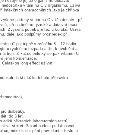
 je nezbytné jej do organismu dodávat.
bě nedostatku vitamínu C v organismu. Užívá
při infekčních onemocněních jako je chřipka
zvýšené potřeby vitamínu C v těhotenství, při
ovců, při nadměrné fyzické a duševní práci,
ích. Zvýšená potřeba je též u kuřáků. Užívá
u, dále jako podpůrný prostředek při
tamínu C postupně v průběhu 8 – 12 hodin.
jejímu rychlému rozpadu a tím k uvolnění a
 ústrojí. Z každé peletky se pak vitamín C
í jeho koncentrace.
 Celaskon long effect užívat
eroukoli další složku tohoto přípravku
chromatóza);
pro diabetiky.
ěti do 3 let.
ledků některých laboratorních testů,
ení ve stolici. Pokud budete podstupovat
lice, několik dní před provedením testu je