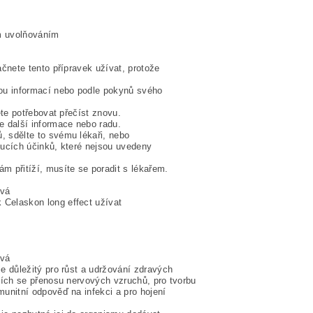
ým uvolňováním
ačnete tento přípravek užívat, protože
vou informací nebo podle pokynů svého
ete potřebovat přečíst znovu.
e další informace nebo radu.
, sdělte to svému lékaři, nebo
oucích účinků, které nejsou uvedeny
m přitíží, musíte se poradit s lékařem.
ívá
 Celaskon long effect užívat
ívá
je důležitý pro růst a udržování zdravých
ících se přenosu nervových vzruchů, pro tvorbu
munitní odpověď na infekci a pro hojení