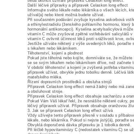
třeba ukončit užívání přípravku Celaskon long effect.
Další léčivé přípravky a přípravek Celaskon long effect
Informujte svého lékaře nebo lékárníka o všech lécích, kt
užíval(a) nebo které možná budete užívat.
Při současném podávání zvyšuje kyselina askorbová vstřeb
a ethinylestradiolu (ženského pohlavního hormonu, který 
hormonální antikoncepci). Kyselina acetylsalicylová může 
vitamín C může zvyšovat zpětné vstřebávání salicylátů v
vitamín C ovlivnit účinnost léků proti srážlivosti krve, ov
Jestliže užíváte některý z výše uvedených léků, poraďte s
s lékařem nebo lékárníkem.
Těhotenství, kojení a plodnost
Pokud jste těhotná nebo kojíte, domníváte se, že můžete b
se se svým lékařem nebo lékárníkem dříve, než začnete te
V období těhotenství a kojení je zvýšená potřeba vitamín
přípravek užívat, obvykle jednu tobolku denně. Léčivá látk
mateřského mléka.
Řízení dopravních prostředků a obsluha strojů
Přípravek Celaskon long effect nemá žádný nebo má zaned
a obsluhovat stroje.
Přípravek Celaskon long effect obsahuje sacharózu a ora
Pokud Vám Váš lékař řekl, že nesnášíte některé cukry, p
léčivý přípravek užívat. Přípravek obsahuje oranžovou žlu
3. Jak se přípravek Celaskon long effect užívá
Vždy užívejte tento přípravek přesně v souladu s příbalo
lékaře, nebo lékárníka. Pokud si nejste jistý(á), poraďte
Obvyklá doporučená dávka přípravku je 1 tobolka denně.
Při léčbě hypovitaminózy C (nedostatek vitamínu C) se už