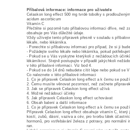
Příbalová informace: informace pro uživatele
Celaskon long effect 500 mg tvrdé tobolky s prodloužen
acidum ascorbicum
Vitamín C
Přečtěte si pozorně tuto příbalovou informaci dříve, než z
obsahuje pro Vás důležité údaje.
Vždy užívejte tento přípravek přesně v souladu s příbalo
lékaře, nebo lékárníka.
- Ponechte si příbalovou informaci pro případ, že si ji bud
- Požádejte svého lékaře nebo lékárníka, pokud potřebujet
- Pokud se u Vás vyskytne kterýkoli z nežádoucích účinků
lékárníkovi. Stejně postupujte v případě jakýchkoli nežád
v této příbalové informaci. Viz bod 4.
- Pokud se do 14 dnů nebudete cítit lépe nebo pokud se Vá
Co naleznete v této příbalové informaci
1. Co je přípravek Celaskon long effect a k čemu se použ
2. Čemu musíte věnovat pozornost, než začnete přípravek
3. Jak se přípravek Celaskon long effect užívá
4. Možné nežádoucí účinky
5. Jak přípravek Celaskon long effect uchovávat
6. Obsah balení a další informace
1. Co je přípravek Celaskon long effect a k čemu se použ
Přípravek Celaskon long effect obsahuje vitamín C, který 
kostí, zubů, dásní, vaziva a cév, pro tvorbu látek účastn
hormonů, pro vstřebávání železa z potravy, pro normální i
ran.