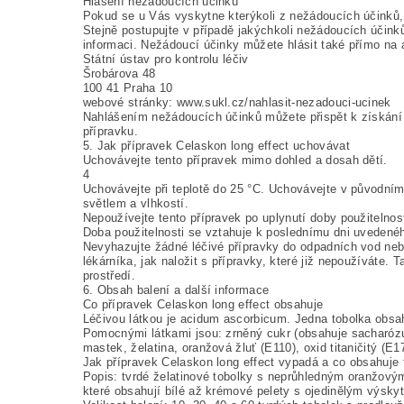
Hlášení nežádoucích účinků
Pokud se u Vás vyskytne kterýkoli z nežádoucích účinků, 
Stejně postupujte v případě jakýchkoli nežádoucích účinků
informaci. Nežádoucí účinky můžete hlásit také přímo na 
Státní ústav pro kontrolu léčiv
Šrobárova 48
100 41 Praha 10
webové stránky: www.sukl.cz/nahlasit-nezadouci-ucinek
Nahlášením nežádoucích účinků můžete přispět k získání 
přípravku.
5. Jak přípravek Celaskon long effect uchovávat
Uchovávejte tento přípravek mimo dohled a dosah dětí.
4
Uchovávejte při teplotě do 25 °C. Uchovávejte v původním
světlem a vlhkostí.
Nepoužívejte tento přípravek po uplynutí doby použitelnos
Doba použitelnosti se vztahuje k poslednímu dni uvedené
Nevyhazujte žádné léčivé přípravky do odpadních vod ne
lékárníka, jak naložit s přípravky, které již nepoužíváte. T
prostředí.
6. Obsah balení a další informace
Co přípravek Celaskon long effect obsahuje
Léčivou látkou je acidum ascorbicum. Jedna tobolka obs
Pomocnými látkami jsou: zrněný cukr (obsahuje sacharózu 
mastek, želatina, oranžová žluť (E110), oxid titaničitý (E1
Jak přípravek Celaskon long effect vypadá a co obsahuje 
Popis: tvrdé želatinové tobolky s neprůhledným oranžov
které obsahují bílé až krémové pelety s ojedinělým výsky