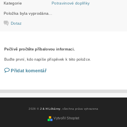
Kategorie
Potravinové doplňky
Položka byla vyprodána...
Dotaz
Pečlivě pročtěte příbalovou informaci.
Buďte první, kdo napíše příspěvek k této položce.
Přidat komentář
2026 ©
J & H Lékárny
, všechna práva vyhrazena
Vytvořil Shoptet