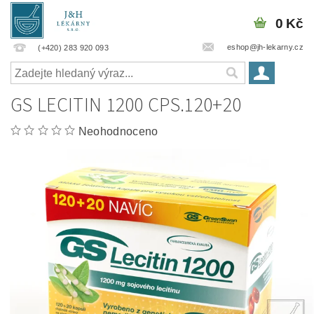
0 Kč
eshop@jh-lekarny.cz
(+420) 283 920 093
GS LECITIN 1200 CPS.120+20
Neohodnoceno