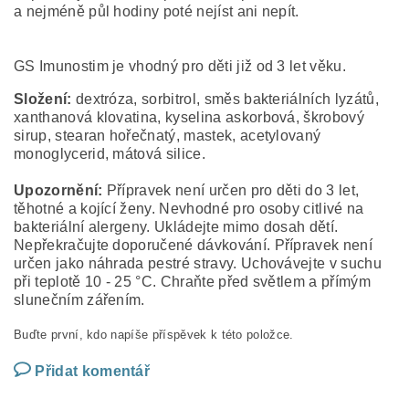
a nejméně půl hodiny poté nejíst ani nepít.
GS Imunostim je vhodný pro děti již od 3 let věku.
Složení:
dextróza, sorbitrol, směs bakteriálních lyzátů,
xanthanová klovatina, kyselina askorbová, škrobový
sirup, stearan hořečnatý, mastek, acetylovaný
monoglycerid, mátová silice.
Upozornění:
Přípravek není určen pro děti do 3 let,
těhotné a kojící ženy. Nevhodné pro osoby citlivé na
bakteriální alergeny. Ukládejte mimo dosah dětí.
Nepřekračujte doporučené dávkování. Přípravek není
určen jako náhrada pestré stravy. Uchovávejte v suchu
při teplotě 10 - 25 °C. Chraňte před světlem a přímým
slunečním zářením.
Buďte první, kdo napíše příspěvek k této položce.
Přidat komentář