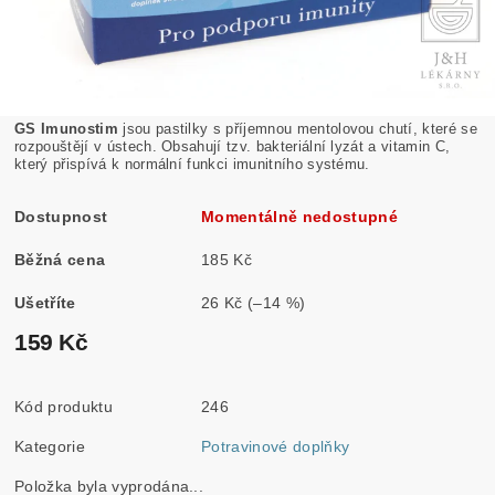
GS Imunostim
jsou pastilky s příjemnou mentolovou chutí, které se
rozpouštějí v ústech. Obsahují tzv. bakteriální lyzát a vitamin C,
který přispívá k normální funkci imunitního systému.
Dostupnost
Momentálně nedostupné
Běžná cena
185 Kč
Ušetříte
26 Kč
(–14 %)
159 Kč
Kód produktu
246
Kategorie
Potravinové doplňky
Položka byla vyprodána...