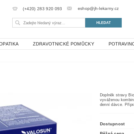
eshop@jh-lekarny.cz
(+420) 283 920 093
OPATIKA
ZDRAVOTNICKÉ POMŮCKY
POTRAVIN
Doplněk stravy Bi
vyváženou kombina
denní dávce. Přípr
Dostupnost
Běžná cena