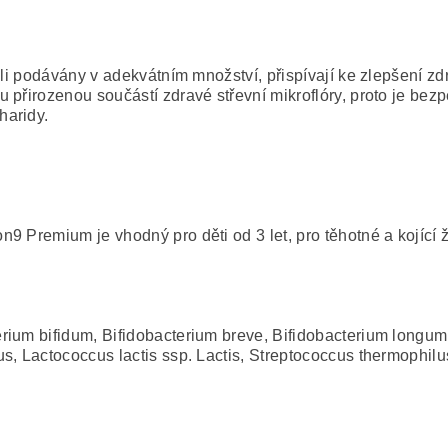
-li podávány v adekvátním množství, přispívají ke zlepšení zd
 přirozenou součástí zdravé střevní mikroflóry, proto je be
haridy.
n9 Premium je vhodný pro děti od 3 let, pro těhotné a kojící 
rium bifidum, Bifidobacterium breve, Bifidobacterium longum,
, Lactococcus lactis ssp. Lactis, Streptococcus thermophilus