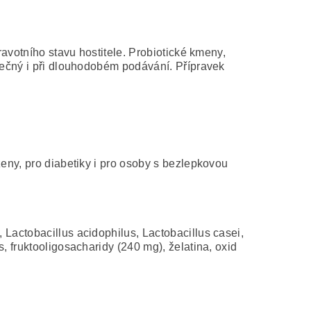
ravotního stavu hostitele. Probiotické kmeny,
zpečný i při dlouhodobém podávání. Přípravek
ženy, pro diabetiky i pro osoby s bezlepkovou
 Lactobacillus acidophilus, Lactobacillus casei,
, fruktooligosacharidy (240 mg), želatina, oxid