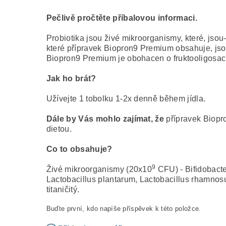
Pečlivě pročtěte příbalovou informaci.
Probiotika jsou živé mikroorganismy, které, jsou
které přípravek Biopron9 Premium obsahuje, jsou
Biopron9 Premium je obohacen o fruktooligosac
Jak ho brát?
Užívejte 1 tobolku 1-2x denně během jídla.
Dále by Vás mohlo zajímat, že
přípravek Biopro
dietou.
Co to obsahuje?
9
Živé mikroorganismy (20x10
CFU) - Bifidobacte
Lactobacillus plantarum, Lactobacillus rhamnosus
titaničitý.
Buďte první, kdo napíše příspěvek k této položce.