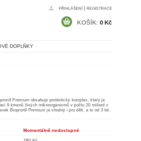
|
PŘIHLÁŠENÍ
REGISTRACE
KOŠÍK:
0 Kč
OVÉ DOPLŇKY
opron9 Premium obsahuje probiotický komplex, který je
ci 9 kmenů živých mikroorganismů v počtu 20 miliard v
avek Biopron9 Premium je vhodný i pro děti, a to od 3 let.
Momentálně nedostupné
780 Kč