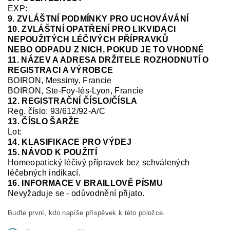
EXP:
9. ZVLÁŠTNÍ PODMÍNKY PRO UCHOVÁVÁNÍ
10. ZVLÁŠTNÍ OPATŘENÍ PRO LIKVIDACI
NEPOUŽITÝCH LÉČIVÝCH PŘÍPRAVKŮ
NEBO ODPADU Z NICH, POKUD JE TO VHODNÉ
11. NÁZEV A ADRESA DRŽITELE ROZHODNUTÍ O
REGISTRACI A VÝROBCE
BOIRON, Messimy, Francie
BOIRON, Ste-Foy-
lès
-Lyon, Francie
12. REGISTRAČNÍ ČÍSLO/ČÍSLA
Reg.
číslo:
93/612/92-A/C
13. ČÍSLO ŠARŽE
Lot:
14. KLASIFIKACE PRO VÝDEJ
15. NÁVOD K POUŽITÍ
Homeopatický léčivý přípravek bez schválených
léčebných indikací.
16. INFORMACE V BRAILLOVĚ PÍSMU
Nevyžaduje se
-
odůvodnění přijato.
Buďte první, kdo napíše příspěvek k této položce.