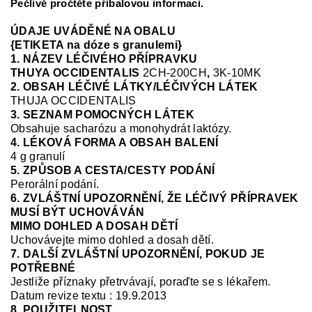
Pečlivě pročtěte příbalovou informaci.
ÚDAJE UVÁDĚNÉ NA OBALU
{ETIKETA na dóze s granulemi}
1. NÁZEV LÉČIVÉHO PŘÍPRAVKU
THUYA OCCIDENTALIS
2CH-200CH
,
3K-10MK
2. OBSAH LÉČIVÉ LÁTKY/LÉČIVÝCH LÁTEK
THUJA OCCIDENTALIS
3. SEZNAM POMOCNÝCH LÁTEK
Obsahuje sacharózu a monohydrát laktózy.
4. LÉKOVÁ FORMA A OBSAH BALENÍ
4 g granulí
5. ZPŮSOB A CESTA/CESTY PODÁNÍ
Perorální podání.
6. ZVLÁŠTNÍ UPOZORNĚNÍ, ŽE LÉČIVÝ PŘÍPRAVEK
MUSÍ BÝT UCHOVÁVÁN
MIMO DOHLED A DOSAH DĚTÍ
Uchovávejte mimo dohled a dosah dětí.
7. DALŠÍ ZVLÁŠTNÍ UPOZORNĚNÍ, POKUD JE
POTŘEBNÉ
Jestliže příznaky přetrvávají, poraďte se s lékařem.
Datum revize textu : 19.9.2013
8. POUŽITELNOST