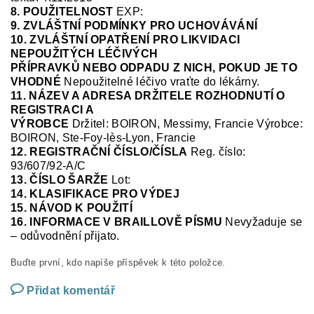
8. POUŽITELNOST
EXP:
9. ZVLÁŠTNÍ PODMÍNKY PRO UCHOVÁVÁNÍ
10. ZVLÁŠTNÍ OPATŘENÍ PRO LIKVIDACI
NEPOUŽITÝCH LÉČIVÝCH
PŘÍPRAVKŮ NEBO ODPADU Z NICH, POKUD JE TO
VHODNÉ
Nepoužitelné léčivo vraťte do lékárny.
11. NÁZEV A ADRESA DRŽITELE ROZHODNUTÍ O
REGISTRACI A
VÝROBCE
Držitel: BOIRON, Messimy, Francie
Výrobce:
BOIRON, Ste-Foy-lès-Lyon, Francie
12. REGISTRAČNÍ ČÍSLO/ČÍSLA
Reg. číslo:
93/607/92-A/C
13. ČÍSLO ŠARŽE
Lot:
14. KLASIFIKACE PRO VÝDEJ
15. NÁVOD K POUŽITÍ
16. INFORMACE V BRAILLOVĚ PÍSMU
Nevyžaduje se
– odůvodnění přijato.
Buďte první, kdo napíše příspěvek k této položce.
Přidat komentář