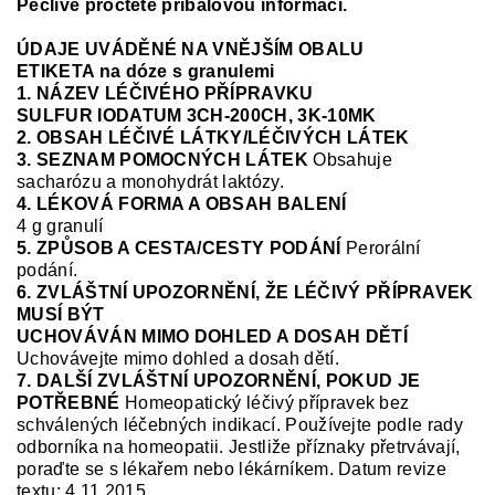
Pečlivě pročtěte příbalovou informaci.
ÚDAJE UVÁDĚNÉ NA VNĚJŠÍM OBALU
ETIKETA na dóze s granulemi
1. NÁZEV LÉČIVÉHO PŘÍPRAVKU
SULFUR IODATUM
3CH-200CH, 3K-10MK
2. OBSAH LÉČIVÉ LÁTKY/LÉČIVÝCH LÁTEK
3. SEZNAM POMOCNÝCH LÁTEK
Obsahuje
sacharózu a monohydrát laktózy.
4. LÉKOVÁ FORMA A OBSAH BALENÍ
4 g granulí
5. ZPŮSOB A CESTA/CESTY PODÁNÍ
Perorální
podání.
6. ZVLÁŠTNÍ UPOZORNĚNÍ, ŽE LÉČIVÝ PŘÍPRAVEK
MUSÍ BÝT
UCHOVÁVÁN MIMO DOHLED A DOSAH DĚTÍ
Uchovávejte mimo dohled a dosah dětí.
7. DALŠÍ ZVLÁŠTNÍ UPOZORNĚNÍ, POKUD JE
POTŘEBNÉ
Homeopatický léčivý přípravek bez
schválených léčebných indikací.
Používejte podle rady
odborníka na homeopatii.
Jestliže příznaky přetrvávají,
poraďte se s lékařem nebo lékárníkem.
Datum revize
textu: 4.11.2015