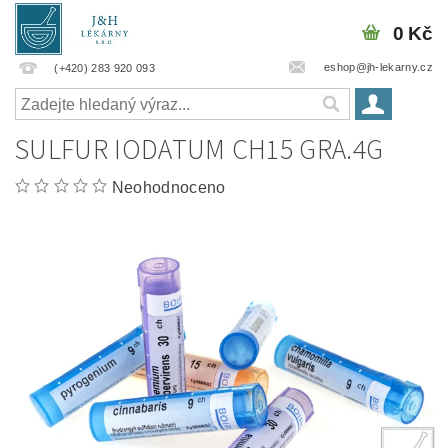
0 Kč
eshop@jh-lekarny.cz
(+420) 283 920 093
SULFUR IODATUM CH15 GRA.4G
Neohodnoceno