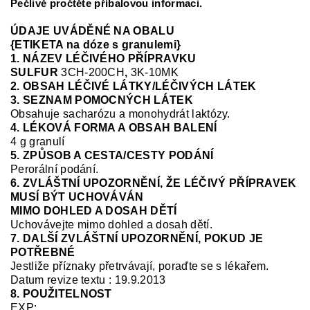
Pečlivě pročtěte příbalovou informaci.
ÚDAJE UVÁDĚNÉ NA OBALU
{ETIKETA na dóze s granulemi}
1. NÁZEV LÉČIVÉHO PŘÍPRAVKU
SULFUR
3CH-200CH
,
3K-10MK
2. OBSAH LÉČIVÉ LÁTKY/LÉČIVÝCH LÁTEK
3. SEZNAM POMOCNÝCH LÁTEK
Obsahuje sacharózu a monohydrát laktózy.
4. LÉKOVÁ FORMA A OBSAH BALENÍ
4 g granulí
5. ZPŮSOB A CESTA/CESTY PODÁNÍ
Perorální podání.
6. ZVLÁŠTNÍ UPOZORNĚNÍ, ŽE LÉČIVÝ PŘÍPRAVEK
MUSÍ BÝT UCHOVÁVÁN
MIMO DOHLED A DOSAH DĚTÍ
Uchovávejte mimo dohled a dosah dětí.
7. DALŠÍ ZVLÁŠTNÍ UPOZORNĚNÍ, POKUD JE
POTŘEBNÉ
Jestliže příznaky přetrvávají, poraďte se s lékařem.
Datum revize textu : 19.9.2013
8. POUŽITELNOST
EXP: