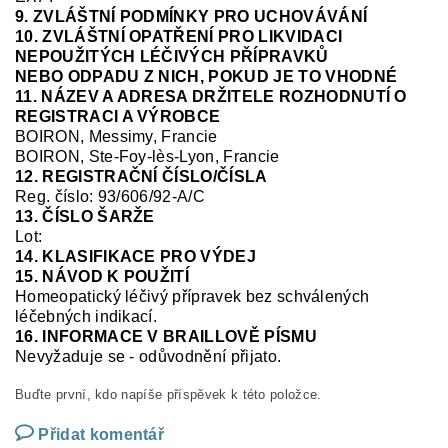
9. ZVLÁŠTNÍ PODMÍNKY PRO UCHOVÁVÁNÍ
10. ZVLÁŠTNÍ OPATŘENÍ PRO LIKVIDACI
NEPOUŽITÝCH LÉČIVÝCH PŘÍPRAVKŮ
NEBO ODPADU Z NICH, POKUD JE TO VHODNÉ
11. NÁZEV A ADRESA DRŽITELE ROZHODNUTÍ O
REGISTRACI A VÝROBCE
BOIRON, Messimy, Francie
BOIRON, Ste-Foy-
lès
-Lyon, Francie
12. REGISTRAČNÍ ČÍSLO/ČÍSLA
Reg.
číslo:
93/606/92-A/C
13. ČÍSLO ŠARŽE
Lot:
14. KLASIFIKACE PRO VÝDEJ
15. NÁVOD K POUŽITÍ
Homeopatický léčivý přípravek bez schválených
léčebných indikací.
16. INFORMACE V BRAILLOVĚ PÍSMU
Nevyžaduje se
-
odůvodnění přijato.
Buďte první, kdo napíše příspěvek k této položce.
Přidat komentář