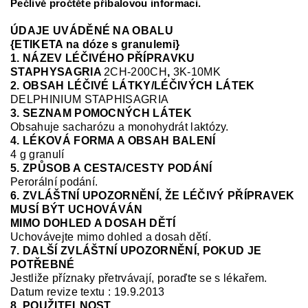
Pečlivě pročtěte příbalovou informaci.
ÚDAJE UVÁDĚNÉ NA OBALU
{ETIKETA na dóze s granulemi}
1. NÁZEV LÉČIVÉHO PŘÍPRAVKU
STAPHYSAGRIA
2CH-200CH
,
3K-10MK
2. OBSAH LÉČIVÉ LÁTKY/LÉČIVÝCH LÁTEK
DELPHINIUM STAPHISAGRIA
3. SEZNAM POMOCNÝCH LÁTEK
Obsahuje sacharózu a monohydrát laktózy.
4. LÉKOVÁ FORMA A OBSAH BALENÍ
4 g granulí
5. ZPŮSOB A CESTA/CESTY PODÁNÍ
Perorální podání.
6. ZVLÁŠTNÍ UPOZORNĚNÍ, ŽE LÉČIVÝ PŘÍPRAVEK
MUSÍ BÝT UCHOVÁVÁN
MIMO DOHLED A DOSAH DĚTÍ
Uchovávejte mimo dohled a dosah dětí.
7. DALŠÍ ZVLÁŠTNÍ UPOZORNĚNÍ, POKUD JE
POTŘEBNÉ
Jestliže příznaky přetrvávají, poraďte se s lékařem.
Datum revize textu : 19.9.2013
8. POUŽITELNOST