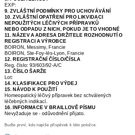
EXP:
9. ZVLÁŠTNÍ PODMÍNKY PRO UCHOVÁVÁNÍ
10. ZVLÁŠTNÍ OPATŘENÍ PRO LIKVIDACI
NEPOUŽITÝCH LÉČIVÝCH PŘÍPRAVKŮ
NEBO ODPADU Z NICH, POKUD JE TO VHODNÉ
11. NÁZEV A ADRESA DRŽITELE ROZHODNUTÍ O
REGISTRACI A VÝROBCE
BOIRON, Messimy, Francie
BOIRON, Ste-Foy-
lès
-Lyon, Francie
12. REGISTRAČNÍ ČÍSLO/ČÍSLA
Reg.
číslo:
93/603/92-A/C
13. ČÍSLO ŠARŽE
Lot:
14. KLASIFIKACE PRO VÝDEJ
15. NÁVOD K POUŽITÍ
Homeopatický léčivý přípravek bez schválených
léčebných indikací.
16. INFORMACE V BRAILLOVĚ PÍSMU
Nevyžaduje se
-
odůvodnění přijato.
Buďte první, kdo napíše příspěvek k této položce.