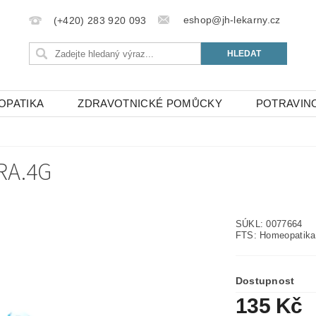
eshop@jh-lekarny.cz
(+420) 283 920 093
OPATIKA
ZDRAVOTNICKÉ POMŮCKY
POTRAVIN
RA.4G
SÚKL: 0077664
FTS: Homeopatika
Dostupnost
135 Kč