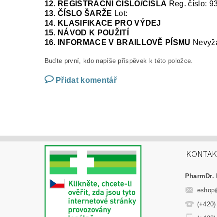
12. REGISTRAČNÍ ČÍSLO/ČÍSLA
Reg. číslo: 9
13. ČÍSLO ŠARŽE
Lot:
14. KLASIFIKACE PRO VÝDEJ
15. NÁVOD K POUŽITÍ
16. INFORMACE V BRAILLOVĚ PÍSMU
Nevyža
Buďte první, kdo napíše příspěvek k této položce.
Přidat komentář
KONTAK
PharmDr. 
eshop
(+420)