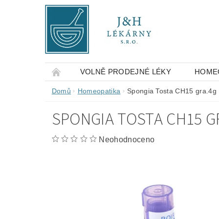
VOLNĚ PRODEJNÉ LÉKY
HOME
OBCHODNÍ PODMÍNKY
KONTAKTY
Domů
Homeopatika
Spongia Tosta CH15 gra.4g
SPONGIA TOSTA CH15 G
Neohodnoceno