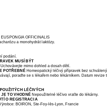
EUSPONGIA OFFICINALIS
charózu a monohydrát laktózy.
í podání.
PRAVEK MUSÍ BÝT
Uchovávejte mimo dohled a dosah dětí.
JE POTŘEBNÉ
Homeopatický léčivý přípravek bez schválený
rvávají, poraďte se s lékařem nebo lékárníkem.
Datum revize t
NEPOUŽITÝCH LÉČIVÝCH
 JE TO VHODNÉ
Nepoužitelné léčivo vraťte do lékárny.
TÍ O REGISTRACI A
ýrobce: BOIRON, Ste-Foy-lès-Lyon, Francie