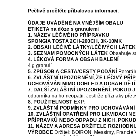
Pečlivě pročtěte příbalovou informaci.
ÚDAJE UVÁDĚNÉ NA VNĚJŠÍM OBALU
ETIKETA na dóze s granulemi
1. NÁZEV LÉČIVÉHO PŘÍPRAVKU
SPONGIA TOSTA
2CH-200CH, 3K-10MK
2. OBSAH LÉČIVÉ LÁTKY/LÉČIVÝCH LÁTEK
3. SEZNAM POMOCNÝCH LÁTEK
Obsahuje sa
4. LÉKOVÁ FORMA A OBSAH BALENÍ
4 g granulí
5. ZPŮSOB A CESTA/CESTY PODÁNÍ
Peroráln
6. ZVLÁŠTNÍ UPOZORNĚNÍ, ŽE LÉČIVÝ PŘÍ
UCHOVÁVÁN MIMO DOHLED A DOSAH DĚTÍ
7. DALŠÍ ZVLÁŠTNÍ UPOZORNĚNÍ, POKUD 
odborníka na homeopatii.
Jestliže příznaky přet
8. POUŽITELNOST
EXP:
9. ZVLÁŠTNÍ PODMÍNKY PRO UCHOVÁVÁNÍ
10. ZVLÁŠTNÍ OPATŘENÍ PRO LIKVIDACI 
PŘÍPRAVKŮ NEBO ODPADU Z NICH, POKUD
11. NÁZEV A ADRESA DRŽITELE ROZHODNU
VÝROBCE
Držitel: BOIRON, Messimy, Francie
V