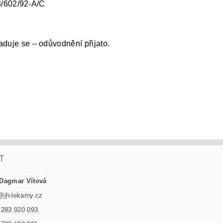
3/602/92-A/C
duje se – odůvodnění přijato.
T
Dagmar Vítová
@
jh-lekarny.cz
 283 920 093