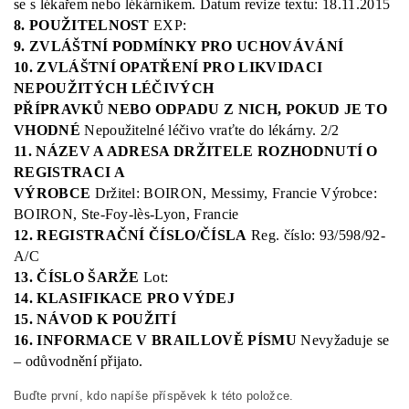
se s lékařem nebo lékárníkem.
Datum revize textu: 18.11.2015
8. POUŽITELNOST
EXP:
9. ZVLÁŠTNÍ PODMÍNKY PRO UCHOVÁVÁNÍ
10. ZVLÁŠTNÍ OPATŘENÍ PRO LIKVIDACI
NEPOUŽITÝCH LÉČIVÝCH
PŘÍPRAVKŮ NEBO ODPADU Z NICH, POKUD JE TO
VHODNÉ
Nepoužitelné léčivo vraťte do lékárny.
2/2
11. NÁZEV A ADRESA DRŽITELE ROZHODNUTÍ O
REGISTRACI A
VÝROBCE
Držitel: BOIRON, Messimy, Francie
Výrobce:
BOIRON, Ste-Foy-lès-Lyon, Francie
12. REGISTRAČNÍ ČÍSLO/ČÍSLA
Reg. číslo: 93/598/92-
A/C
13. ČÍSLO ŠARŽE
Lot:
14. KLASIFIKACE PRO VÝDEJ
15. NÁVOD K POUŽITÍ
16. INFORMACE V BRAILLOVĚ PÍSMU
Nevyžaduje se
– odůvodnění přijato.
Buďte první, kdo napíše příspěvek k této položce.