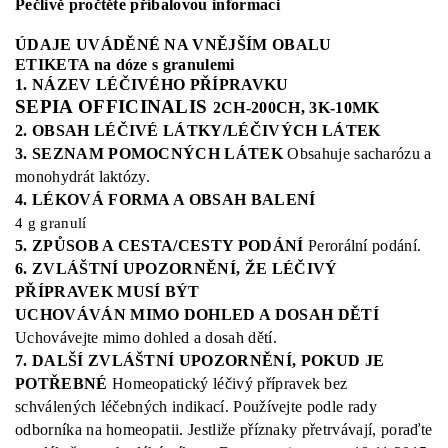
Pečlivě pročtěte příbalovou informaci
ÚDAJE UVÁDĚNÉ NA VNĚJŠÍM OBALU
ETIKETA na dóze s granulemi
1. NÁZEV LÉČIVÉHO PŘÍPRAVKU
SEPIA OFFICINALIS
2CH-200CH, 3K-10MK
2. OBSAH LÉČIVÉ LÁTKY/LÉČIVÝCH LÁTEK
3. SEZNAM POMOCNÝCH LÁTEK
Obsahuje sacharózu a
monohydrát laktózy.
4. LÉKOVÁ FORMA A OBSAH BALENÍ
4 g granulí
5. ZPŮSOB A CESTA/CESTY PODÁNÍ
Perorální podání.
6. ZVLÁŠTNÍ UPOZORNĚNÍ, ŽE LÉČIVÝ
PŘÍPRAVEK MUSÍ BÝT
UCHOVÁVÁN MIMO DOHLED A DOSAH DĚTÍ
Uchovávejte mimo dohled a dosah dětí.
7. DALŠÍ ZVLÁŠTNÍ UPOZORNĚNÍ, POKUD JE
POTŘEBNÉ
Homeopatický léčivý přípravek bez
schválených léčebných indikací.
Používejte podle rady
odborníka na homeopatii.
Jestliže příznaky přetrvávají, poraďte