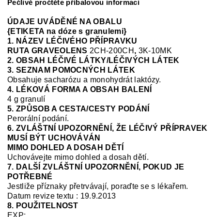
Pečlivě pročtěte příbalovou informaci
ÚDAJE UVÁDĚNÉ NA OBALU
{ETIKETA na dóze s granulemi}
1. NÁZEV LÉČIVÉHO PŘÍPRAVKU
RUTA GRAVEOLENS
2CH-200CH
,
3K-10MK
2. OBSAH LÉČIVÉ LÁTKY/LÉČIVÝCH LÁTEK
3. SEZNAM POMOCNÝCH LÁTEK
Obsahuje sacharózu a monohydrát laktózy.
4. LÉKOVÁ FORMA A OBSAH BALENÍ
4 g granulí
5. ZPŮSOB A CESTA/CESTY PODÁNÍ
Perorální podání.
6. ZVLÁŠTNÍ UPOZORNĚNÍ, ŽE LÉČIVÝ PŘÍPRAVEK
MUSÍ BÝT UCHOVÁVÁN
MIMO DOHLED A DOSAH DĚTÍ
Uchovávejte mimo dohled a dosah dětí.
7. DALŠÍ ZVLÁŠTNÍ UPOZORNĚNÍ, POKUD JE
POTŘEBNÉ
Jestliže příznaky přetrvávají, poraďte se s lékařem.
Datum revize textu : 19.9.2013
8. POUŽITELNOST
EXP: