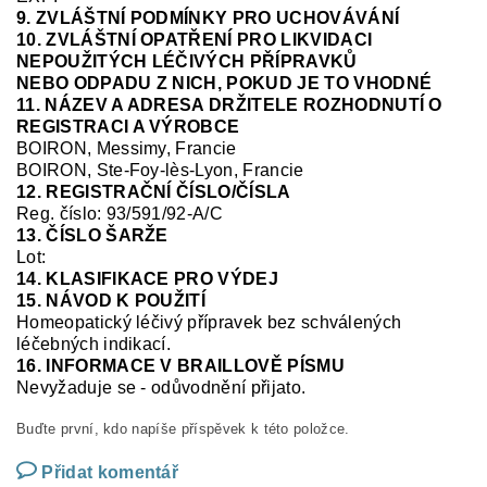
9. ZVLÁŠTNÍ PODMÍNKY PRO UCHOVÁVÁNÍ
10. ZVLÁŠTNÍ OPATŘENÍ PRO LIKVIDACI
NEPOUŽITÝCH LÉČIVÝCH PŘÍPRAVKŮ
NEBO ODPADU Z NICH, POKUD JE TO VHODNÉ
11. NÁZEV A ADRESA DRŽITELE ROZHODNUTÍ O
REGISTRACI A VÝROBCE
BOIRON, Messimy, Francie
BOIRON, Ste-Foy-
lès
-Lyon, Francie
12. REGISTRAČNÍ ČÍSLO/ČÍSLA
Reg.
číslo:
93/591/92-A/C
13. ČÍSLO ŠARŽE
Lot:
14. KLASIFIKACE PRO VÝDEJ
15. NÁVOD K POUŽITÍ
Homeopatický léčivý přípravek bez schválených
léčebných indikací.
16. INFORMACE V BRAILLOVĚ PÍSMU
Nevyžaduje se
-
odůvodnění přijato.
Buďte první, kdo napíše příspěvek k této položce.
Přidat komentář