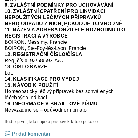
9. ZVLÁŠTNÍ PODMÍNKY PRO UCHOVÁVÁNÍ
10. ZVLÁŠTNÍ OPATŘENÍ PRO LIKVIDACI
NEPOUŽITÝCH LÉČIVÝCH PŘÍPRAVKŮ
NEBO ODPADU Z NICH, POKUD JE TO VHODNÉ
11. NÁZEV A ADRESA DRŽITELE ROZHODNUTÍ O
REGISTRACI A VÝROBCE
BOIRON, Messimy, Francie
BOIRON, Ste-Foy-
lès
-Lyon, Francie
12. REGISTRAČNÍ ČÍSLO/ČÍSLA
Reg. číslo:
93/586/92-A/C
13. ČÍSLO ŠARŽE
Lot:
14. KLASIFIKACE PRO VÝDEJ
15. NÁVOD K POUŽITÍ
Homeopatický léčivý přípravek bez schválených
léčebných indikací.
16. INFORMACE V BRAILLOVĚ PÍSMU
Nev
yžaduje se – odůvodnění přijato.
Buďte první, kdo napíše příspěvek k této položce.
Přidat komentář