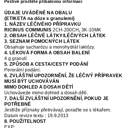
Pečlivě pročtěte příbalovou informaci
ÚDAJE UVÁDĚNÉ NA OBALU
{ETIKETA na dóze s granulemi}
1. NÁZEV LÉČIVÉHO PŘÍPRAVKU
RICINUS COMMUNIS
2CH-200CH
,
3K-10MK
2. OBSAH LÉČIVÉ LÁTKY/LÉČIVÝCH LÁTEK
3. SEZNAM POMOCNÝCH LÁTEK
Obsahuje sacharózu a monohydrát laktózy.
4. LÉKOVÁ FORMA A OBSAH BALENÍ
4 g granulí
5. ZPŮSOB A CESTA/CESTY PODÁNÍ
Perorální podání.
6. ZVLÁŠTNÍ UPOZORNĚNÍ, ŽE LÉČIVÝ PŘÍPRAVEK
MUSÍ BÝT UCHOVÁVÁN
MIMO DOHLED A DOSAH DĚTÍ
Uchovávejte mimo dohled a dosah dětí.
7. DALŠÍ ZVLÁŠTNÍ UPOZORNĚNÍ, POKUD JE
POTŘEBNÉ
Jestliže příznaky přetrvávají, poraďte se s lékařem.
Datum revize textu : 19.9.2013
8. POUŽITELNOST
EXP: