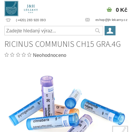
0 Kč
eshop@jh-lekarny.cz
(+420) 283 920 093
RICINUS COMMUNIS CH15 GRA.4G
Neohodnoceno