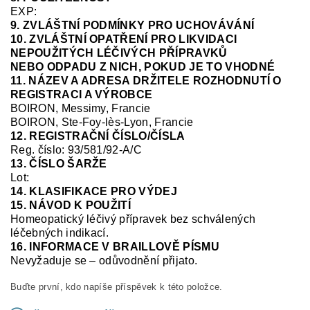
EXP:
9. ZVLÁŠTNÍ PODMÍNKY PRO UCHOVÁVÁNÍ
10. ZVLÁŠTNÍ OPATŘENÍ PRO LIKVIDACI
NEPOUŽITÝCH LÉČIVÝCH PŘÍPRAVKŮ
NEBO ODPADU Z NICH, POKUD JE TO VHODNÉ
11. NÁZEV A ADRESA DRŽITELE ROZHODNUTÍ O
REGISTRACI A VÝROBCE
BOIRON, Messimy, Francie
BOIRON, Ste-Foy-
lès
-Lyon, Francie
12. REGISTRAČNÍ ČÍSLO/ČÍSLA
Reg. číslo:
93/581/92-A/C
13. ČÍSLO ŠARŽE
Lot:
14. KLASIFIKACE PRO VÝDEJ
15. NÁVOD K POUŽITÍ
Homeopatický léčivý přípravek bez schválených
léčebných indikací.
16. INFORMACE V BRAILLOVĚ PÍSMU
Nevyžaduje se – odůvodnění přijato.
Buďte první, kdo napíše příspěvek k této položce.