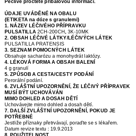
Pečlivě pročtěte příbalovou informaci.
ÚDAJE UVÁDĚNÉ NA OBALU
{ETIKETA na dóze s granulemi}
1. NÁZEV LÉČIVÉHO PŘÍPRAVKU
PULSATILLA
2CH-200CH
,
3K-10MK
2. OBSAH LÉČIVÉ LÁTKY/LÉČIVÝCH LÁTEK
PULSATILLA PRATENSIS
3. SEZNAM POMOCNÝCH LÁTEK
Obsahuje sacharózu a monohydrát laktózy.
4. LÉKOVÁ FORMA A OBSAH BALENÍ
4 g granulí
5. ZPŮSOB A CESTA/CESTY PODÁNÍ
Perorální podání.
6. ZVLÁŠTNÍ UPOZORNĚNÍ, ŽE LÉČIVÝ PŘÍPRAVEK
MUSÍ BÝT UCHOVÁVÁN
MIMO DOHLED A DOSAH DĚTÍ
Uchovávejte mimo dohled a dosah dětí.
7. DALŠÍ ZVLÁŠTNÍ UPOZORNĚNÍ, POKUD JE
POTŘEBNÉ
Jestliže příznaky přetrvávají, poraďte se s lékařem.
Datum revize textu : 19.9.2013
8. POUŽITELNOST