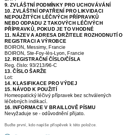
9. ZVLÁŠTNÍ PODMÍNKY PRO UCHOVÁVÁNÍ
10. ZVLÁŠTNÍ OPATŘENÍ PRO LIKVIDACI
NEPOUŽITÝCH LÉČIVÝCH PŘÍPRAVKŮ
NEBO ODPADU Z TAKOVÝCH LÉČIVÝCH
PŘÍPRAVKŮ, POKUD JE TO VHODNÉ
11. NÁZEV A ADRESA DRŽITELE ROZHODNUTÍ O
REGISTRACI A VÝROBCE
BOIRON, Messimy, Francie
BOIRON, Ste-Foy-
lès
-Lyon, Francie
12. REGISTRAČNÍ ČÍSLO/ČÍSLA
Reg.
číslo:
93/213/96-C
13. ČÍSLO ŠARŽE
Lot:
14. KLASIFIKACE PRO VÝDEJ
15. NÁVOD K POUŽITÍ
Homeopatický léčivý přípravek bez schválených
léčebných indikací.
16. INFORMACE V BRAILLOVĚ PÍSMU
Nevyžaduje se
-
odůvodnění přijato.
Buďte první, kdo napíše příspěvek k této položce.