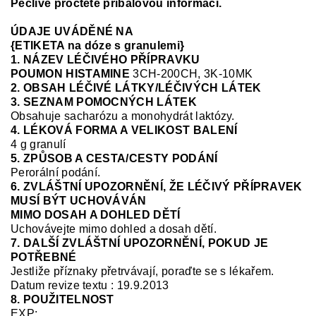
Pečlivě pročtěte příbalovou informaci.
ÚDAJE UVÁDĚNÉ NA
{ETIKETA na dóze s granulemi}
1. NÁZEV LÉČIVÉHO PŘÍPRAVKU
POUMON HISTAMINE
3CH-200CH, 3K-10MK
2. OBSAH LÉČIVÉ LÁTKY/LÉČIVÝCH LÁTEK
3. SEZNAM POMOCNÝCH LÁTEK
Obsahuje
sacharózu a monohydrát laktózy.
4. LÉKOVÁ FORMA A VELIKOST BALENÍ
4 g granulí
5. ZPŮSOB A CESTA/CESTY PODÁNÍ
Perorální podání.
6. ZVLÁŠTNÍ UPOZORNĚNÍ, ŽE LÉČIVÝ PŘÍPRAVEK
MUSÍ BÝT UCHOVÁVÁN
MIMO DOSAH A DOHLED DĚTÍ
Uchovávejte mimo
dohled a dosa
h dětí.
7. DALŠÍ ZVLÁŠTNÍ UPOZORNĚNÍ, POKUD JE
POTŘEBNÉ
Jestliže příznaky přetrvávají, poraďte se s lékařem.
Datum revize textu : 19.9.2013
8. POUŽITELNOST
EXP: