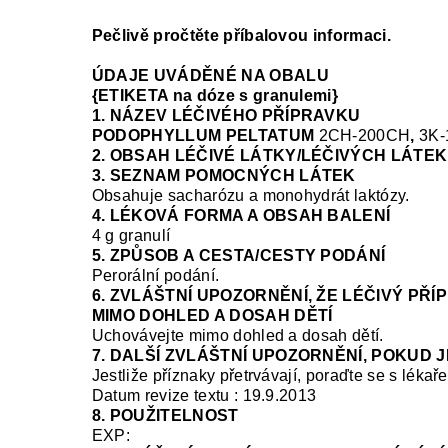
Pečlivě pročtěte příbalovou informaci.
ÚDAJE UVÁDĚNÉ NA OBALU
{ETIKETA na dóze s granulemi}
1. NÁZEV LÉČIVÉHO PŘÍPRAVKU
PODOPHYLLUM PELTATUM
2CH-200CH
,
3K
2. OBSAH LÉČIVÉ LÁTKY/LÉČIVÝCH LÁTEK
3. SEZNAM POMOCNÝCH LÁTEK
Obsahuje sacharózu a monohydrát laktózy.
4. LÉKOVÁ FORMA A OBSAH BALENÍ
4 g granulí
5. ZPŮSOB A CESTA/CESTY PODÁNÍ
Perorální podání.
6. ZVLÁŠTNÍ UPOZORNĚNÍ, ŽE LÉČIVÝ PŘ
MIMO DOHLED A DOSAH DĚTÍ
Uchovávejte mimo dohled a dosah dětí.
7. DALŠÍ ZVLÁŠTNÍ UPOZORNĚNÍ, POKUD 
Jestliže příznaky přetrvávají, poraďte se s lékař
Datum revize textu : 19.9.2013
8. POUŽITELNOST
EXP: