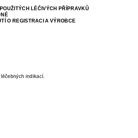
NEPOUŽITÝCH LÉČIVÝCH PŘÍPRAVKŮ
DNÉ
TÍ O REGISTRACI A VÝROBCE
léčebných indikací.