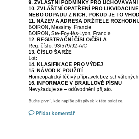
9. ZVLÁŠTNÍ PODMÍNKY PRO UCHOVÁVÁNÍ
10. ZVLÁŠTNÍ OPATŘENÍ PRO LIKVIDACI 
NEBO ODPADU Z NICH, POKUD JE TO VHO
11. NÁZEV A ADRESA DRŽITELE ROZHODNU
BOIRON, Messimy, Francie
BOIRON, Ste-Foy-
lès
-Lyon, Francie
12. REGISTRAČNÍ ČÍSLO/ČÍSLA
Reg. číslo:
93/579/92-A/C
13. ČÍSLO ŠARŽE
Lot:
14. KLASIFIKACE PRO VÝDEJ
15. NÁVOD K POUŽITÍ
Homeopatický léčivý přípravek bez schválených 
16. INFORMACE V BRAILLOVĚ PÍSMU
Nevyžaduje se – odůvodnění přijato.
Buďte první, kdo napíše příspěvek k této položce.
Přidat komentář