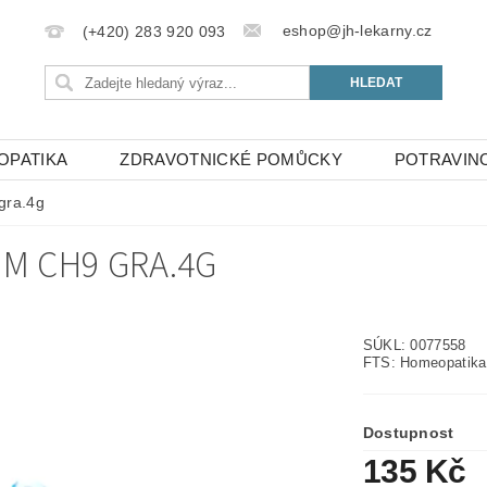
eshop@jh-lekarny.cz
(+420) 283 920 093
OPATIKA
ZDRAVOTNICKÉ POMŮCKY
POTRAVIN
gra.4g
M CH9 GRA.4G
SÚKL: 0077558
FTS: Homeopatika
Dostupnost
135 Kč