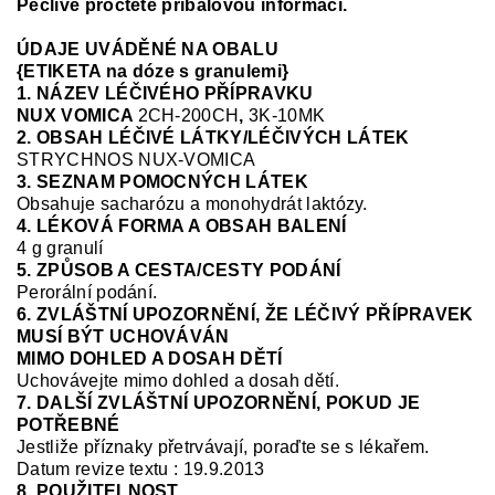
Pečlivě pročtěte příbalovou informaci.
ÚDAJE UVÁDĚNÉ NA OBALU
{ETIKETA na dóze s granulemi}
1. NÁZEV LÉČIVÉHO PŘÍPRAVKU
NUX VOMICA
2CH-200CH
,
3K-10MK
2. OBSAH LÉČIVÉ LÁTKY/LÉČIVÝCH LÁTEK
STRYCHNOS NUX-VOMICA
3. SEZNAM POMOCNÝCH LÁTEK
Obsahuje sacharózu a monohydrát laktózy.
4. LÉKOVÁ FORMA A OBSAH BALENÍ
4 g granulí
5. ZPŮSOB A CESTA/CESTY PODÁNÍ
Perorální podání.
6. ZVLÁŠTNÍ UPOZORNĚNÍ, ŽE LÉČIVÝ PŘÍPRAVEK
MUSÍ BÝT UCHOVÁVÁN
MIMO DOHLED A DOSAH DĚTÍ
Uchovávejte mimo dohled a dosah dětí.
7. DALŠÍ ZVLÁŠTNÍ UPOZORNĚNÍ, POKUD JE
POTŘEBNÉ
Jestliže příznaky přetrvávají, poraďte se s lékařem.
Datum revize textu : 19.9.2013
8. POUŽITELNOST