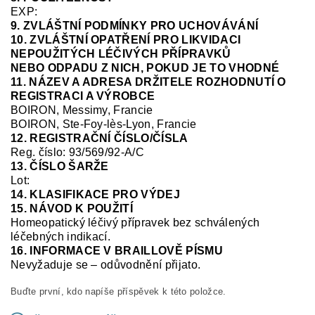
EXP:
9. ZVLÁŠTNÍ PODMÍNKY PRO UCHOVÁVÁNÍ
10. ZVLÁŠTNÍ OPATŘENÍ PRO LIKVIDACI
NEPOUŽITÝCH LÉČIVÝCH PŘÍPRAVKŮ
NEBO ODPADU Z NICH, POKUD JE TO VHODNÉ
11. NÁZEV A ADRESA DRŽITELE ROZHODNUTÍ O
REGISTRACI A VÝROBCE
BOIRON, Messimy, Francie
BOIRON, Ste-Foy-
lès
-Lyon, Francie
12. REGISTRAČNÍ ČÍSLO/ČÍSLA
Reg. číslo:
93/569/92-A/C
13. ČÍSLO ŠARŽE
Lot:
14. KLASIFIKACE PRO VÝDEJ
15. NÁVOD K POUŽITÍ
Homeopatický léčivý přípravek bez schválených
léčebných indikací.
16. INFORMACE V BRAILLOVĚ PÍSMU
Nevyžaduje se – odůvodnění přijato.
Buďte první, kdo napíše příspěvek k této položce.