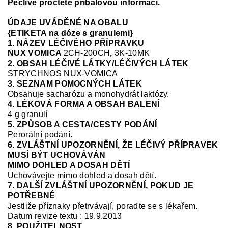
Pečlivě pročtěte příbalovou informaci.
ÚDAJE UVÁDĚNÉ NA OBALU
{ETIKETA na dóze s granulemi}
1. NÁZEV LÉČIVÉHO PŘÍPRAVKU
NUX VOMICA
2CH-200CH
,
3K-10MK
2. OBSAH LÉČIVÉ LÁTKY/LÉČIVÝCH LÁTEK
STRYCHNOS NUX-VOMICA
3. SEZNAM POMOCNÝCH LÁTEK
Obsahuje sacharózu a monohydrát laktózy.
4. LÉKOVÁ FORMA A OBSAH BALENÍ
4 g granulí
5. ZPŮSOB A CESTA/CESTY PODÁNÍ
Perorální podání.
6. ZVLÁŠTNÍ UPOZORNĚNÍ, ŽE LÉČIVÝ PŘÍPRAVEK
MUSÍ BÝT UCHOVÁVÁN
MIMO DOHLED A DOSAH DĚTÍ
Uchovávejte mimo dohled a dosah dětí.
7. DALŠÍ ZVLÁŠTNÍ UPOZORNĚNÍ, POKUD JE
POTŘEBNÉ
Jestliže příznaky přetrvávají, poraďte se s lékařem.
Datum revize textu : 19.9.2013
8. POUŽITELNOST