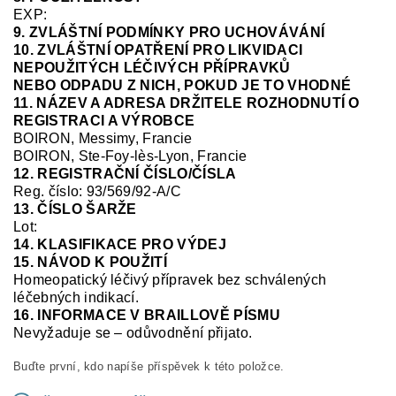
EXP:
9. ZVLÁŠTNÍ PODMÍNKY PRO UCHOVÁVÁNÍ
10. ZVLÁŠTNÍ OPATŘENÍ PRO LIKVIDACI
NEPOUŽITÝCH LÉČIVÝCH PŘÍPRAVKŮ
NEBO ODPADU Z NICH, POKUD JE TO VHODNÉ
11. NÁZEV A ADRESA DRŽITELE ROZHODNUTÍ O
REGISTRACI A VÝROBCE
BOIRON, Messimy, Francie
BOIRON, Ste-Foy-
lès
-Lyon, Francie
12. REGISTRAČNÍ ČÍSLO/ČÍSLA
Reg. číslo:
93/569/92-A/C
13. ČÍSLO ŠARŽE
Lot:
14. KLASIFIKACE PRO VÝDEJ
15. NÁVOD K POUŽITÍ
Homeopatický léčivý přípravek bez schválených
léčebných indikací.
16. INFORMACE V BRAILLOVĚ PÍSMU
Nevyžaduje se – odůvodnění přijato.
Buďte první, kdo napíše příspěvek k této položce.