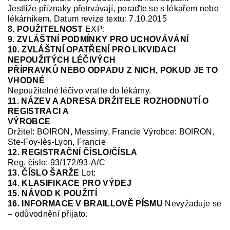
Jestliže příznaky přetrvávají, poraďte se s lékařem nebo
lékárníkem
.
Datum revize textu: 7.10.2015
8. POUŽITELNOST
EXP:
9. ZVLÁŠTNÍ PODMÍNKY PRO UCHOVÁVÁNÍ
10. ZVLÁŠTNÍ OPATŘENÍ PRO LIKVIDACI
NEPOUŽITÝCH LÉČIVÝCH
PŘÍPRAVKŮ NEBO ODPADU Z NICH, POKUD JE TO
VHODNÉ
Nepoužitelné léčivo vraťte do lékárny.
11. NÁZEV A ADRESA DRŽITELE ROZHODNUTÍ O
REGISTRACI A
VÝROBCE
Držite
l: BOIRON, Messimy, Francie
V
ýrobce: BOIRON,
Ste
-Foy-
lès
-Lyon, Francie
12. REGISTRAČNÍ ČÍSLO/ČÍSLA
Reg. číslo:
93/172/93-A/C
13. ČÍSLO ŠARŽE
Lot:
14. KLASIFIKACE PRO VÝDEJ
15. NÁVOD K POUŽITÍ
16. INFORMACE V BRAILLOVĚ PÍSMU
N
evyžaduje se
–
od
ůvodnění přijato
.