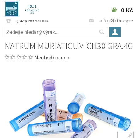
0 Kč
eshop@jh-lekarny.cz
(+420) 283 920 093
NATRUM MURIATICUM CH30 GRA.4G
Neohodnoceno