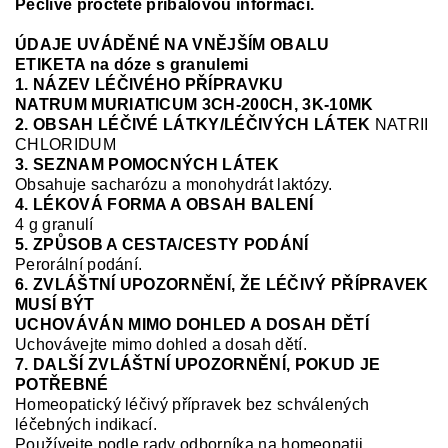
Pečlivě pročtěte příbalovou informaci.
ÚDAJE UVÁDĚNÉ NA VNĚJŠÍM OBALU
ETIKETA na dóze s granulemi
1. NÁZEV LÉČIVÉHO PŘÍPRAVKU
NATRUM MURIATICUM
3CH-200CH, 3K-10MK
2. OBSAH LÉČIVÉ LÁTKY/LÉČIVÝCH LÁTEK
NATRII
CHLORIDUM
3. SEZNAM POMOCNÝCH LÁTEK
Obsahuje sacharózu a monohydrát laktó
zy.
4. LÉKOVÁ FORMA A OBSAH BALENÍ
4 g granulí
5. ZPŮSOB A CESTA/CESTY PODÁNÍ
Perorální podání.
6. ZVLÁŠTNÍ UPOZORNĚNÍ, ŽE LÉČIVÝ PŘÍPRAVEK
MUSÍ BÝT
UCHOVÁVÁN MIMO DOHLED A DOSAH DĚTÍ
Uchovávejte mimo dohled a dosah dětí.
7. DALŠÍ ZVLÁŠTNÍ UPOZORNĚNÍ, POKUD JE
POTŘEBNÉ
Homeopatický léčivý přípravek bez schválených
léčebných indikací.
Používejte podle rady odborníka na homeopatii.