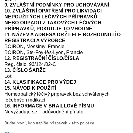
9. ZVLÁŠTNÍ PODMÍNKY PRO UCHOVÁVÁNÍ
10. ZVLÁŠTNÍ OPATŘENÍ PRO LIKVIDACI
NEPOUŽITÝCH LÉČIVÝCH PŘÍPRAVKŮ
NEBO ODPADU Z TAKOVÝCH LÉČIVÝCH
PŘÍPRAVKŮ, POKUD JE TO VHODNÉ
11. NÁZEV A ADRESA DRŽITELE ROZHODNUTÍ O
REGISTRACI A VÝROBCE
BOIRON, Messimy, Francie
BOIRON, Ste-Foy-
lès
-Lyon, Francie
12. REGISTRAČNÍ ČÍSLO/ČÍSLA
Reg. číslo:
93/124/02-C
13. ČÍSLO ŠARŽE
Lot:
14. KLASIFIKACE PRO VÝDEJ
15. NÁVOD K POUŽITÍ
Homeopatický léčivý přípravek bez schválených
léčebných indikací.
16. INFORMACE V BRAILLOVĚ PÍSMU
Nevyžaduje se – odůvodnění přijato.
Buďte první, kdo napíše příspěvek k této položce.