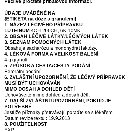
Pečlivě pročtěte příbalovou informaci.
ÚDAJE UVÁDĚNÉ NA
{ETIKETA na dóze s granulemi}
1. NÁZEV LÉČIVÉHO PŘÍPRAVKU
LUTEINUM
4CH-200CH, 6K-10MK
2. OBSAH LÉČIVÉ LÁTKY/LÉČIVÝCH LÁTEK
3. SEZNAM POMOCNÝCH LÁTEK
Obsahuje sacharózu a monohydrát laktózy.
4. LÉKOVÁ FORMA A VELIKOST BALENÍ
4 g granulí
5. ZPŮSOB A CESTA/CESTY PODÁNÍ
Perorální podání.
6. ZVLÁŠTNÍ UPOZORNĚNÍ, ŽE LÉČIVÝ PŘÍPRAVEK
MUSÍ BÝT UCHOVÁVÁN
MIMO DOSAH A DOHLED DĚTÍ
Uchovávejte mimo
dohled a
dosah dětí.
7. DALŠÍ ZVLÁŠTNÍ UPOZORNĚNÍ, POKUD JE
POTŘEBNÉ
Jestliže příznaky přetrvávají, poraďte se s lékařem.
Datum revize textu : 19.9.2013
8. POUŽITELNOST
EXP: