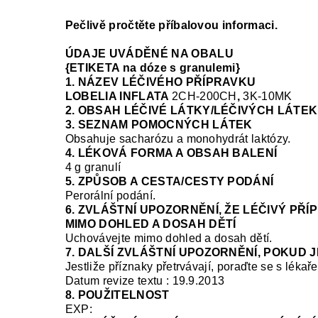
Pečlivě pročtěte příbalovou informaci.
ÚDAJE UVÁDĚNÉ NA OBALU
{ETIKETA na dóze s granulemi}
1. NÁZEV LÉČIVÉHO PŘÍPRAVKU
LOBELIA INFLATA
2CH-200CH
,
3K-10MK
2. OBSAH LÉČIVÉ LÁTKY/LÉČIVÝCH LÁTEK
3. SEZNAM POMOCNÝCH LÁTEK
Obsahuje sacharózu a monohydrát laktózy.
4. LÉKOVÁ FORMA A OBSAH BALENÍ
4 g granulí
5. ZPŮSOB A CESTA/CESTY PODÁNÍ
Perorální podání.
6. ZVLÁŠTNÍ UPOZORNĚNÍ, ŽE LÉČIVÝ PŘ
MIMO DOHLED A DOSAH DĚTÍ
Uchovávejte mimo dohled a dosah dětí.
7. DALŠÍ ZVLÁŠTNÍ UPOZORNĚNÍ, POKUD 
Jestliže příznaky přetrvávají, poraďte se s lékař
Datum revize textu : 19.9.2013
8. POUŽITELNOST
EXP: