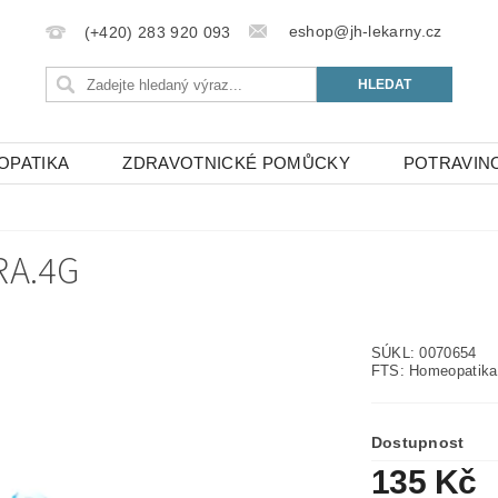
eshop@jh-lekarny.cz
(+420) 283 920 093
OPATIKA
ZDRAVOTNICKÉ POMŮCKY
POTRAVIN
RA.4G
SÚKL: 0070654
FTS: Homeopatika
Dostupnost
135 Kč