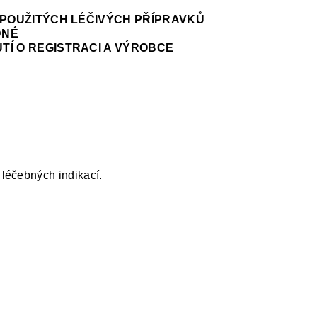
NEPOUŽITÝCH LÉČIVÝCH PŘÍPRAVKŮ
DNÉ
TÍ O REGISTRACI A VÝROBCE
léčebných indikací.