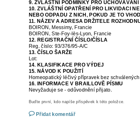
9. ZVLÁŠTNÍ PODMÍNKY PRO UCHOVÁVÁNÍ
10. ZVLÁŠTNÍ OPATŘENÍ PRO LIKVIDACI 
NEBO ODPADU Z NICH, POKUD JE TO VHO
11. NÁZEV A ADRESA DRŽITELE ROZHODNU
BOIRON, Messimy, Francie
BOIRON, Ste-Foy-
lès
-Lyon, Francie
12. REGISTRAČNÍ ČÍSLO/ČÍSLA
Reg.
číslo:
93/376/95-A/C
13. ČÍSLO ŠARŽE
Lot:
14. KLASIFIKACE PRO VÝDEJ
15. NÁVOD K POUŽITÍ
Homeopatický léčivý přípravek bez schválených 
16. INFORMACE V BRAILLOVĚ PÍSMU
Nevyžaduje se
-
odůvodnění přijato
.
Buďte první, kdo napíše příspěvek k této položce.
Přidat komentář