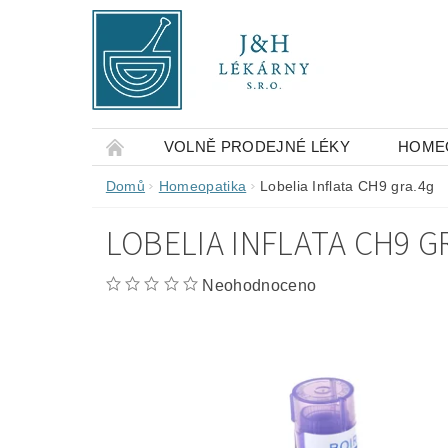
VOLNĚ PRODEJNÉ LÉKY
HOME
OBCHODNÍ PODMÍNKY
KONTAKTY
Domů
Homeopatika
Lobelia Inflata CH9 gra.4g
LOBELIA INFLATA CH9 G
Neohodnoceno