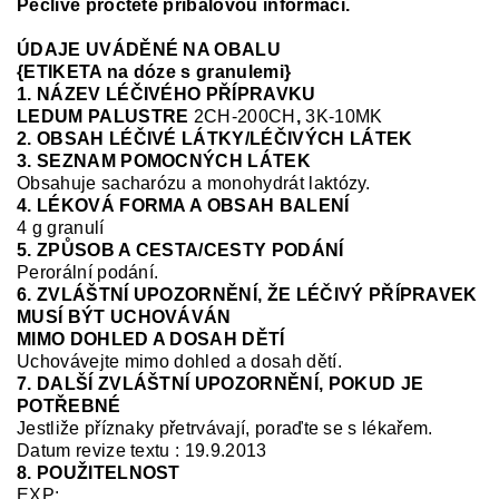
Pečlivě pročtěte příbalovou informaci.
ÚDAJE UVÁDĚNÉ NA OBALU
{ETIKETA na dóze s granulemi}
1. NÁZEV LÉČIVÉHO PŘÍPRAVKU
LEDUM PALUSTRE
2CH-200CH
,
3K-10MK
2. OBSAH LÉČIVÉ LÁTKY/LÉČIVÝCH LÁTEK
3. SEZNAM POMOCNÝCH LÁTEK
Obsahuje sacharózu a monohydrát laktózy.
4. LÉKOVÁ FORMA A OBSAH BALENÍ
4 g granulí
5. ZPŮSOB A CESTA/CESTY PODÁNÍ
Perorální podání.
6. ZVLÁŠTNÍ UPOZORNĚNÍ, ŽE LÉČIVÝ PŘÍPRAVEK
MUSÍ BÝT UCHOVÁVÁN
MIMO DOHLED A DOSAH DĚTÍ
Uchovávejte mimo dohled a dosah dětí.
7. DALŠÍ ZVLÁŠTNÍ UPOZORNĚNÍ, POKUD JE
POTŘEBNÉ
Jestliže příznaky přetrvávají, poraďte se s lékařem.
Datum revize textu : 19.9.2013
8. POUŽITELNOST
EXP: