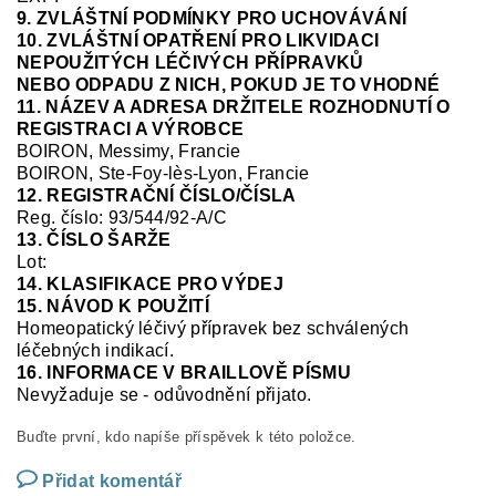
9. ZVLÁŠTNÍ PODMÍNKY PRO UCHOVÁVÁNÍ
10. ZVLÁŠTNÍ OPATŘENÍ PRO LIKVIDACI
NEPOUŽITÝCH LÉČIVÝCH PŘÍPRAVKŮ
NEBO ODPADU Z NICH, POKUD JE TO VHODNÉ
11. NÁZEV A ADRESA DRŽITELE ROZHODNUTÍ O
REGISTRACI A VÝROBCE
BOIRON, Messimy, Francie
BOIRON, Ste-Foy-
lès
-Lyon, Francie
12. REGISTRAČNÍ ČÍSLO/ČÍSLA
Reg.
číslo:
93/544/92-A/C
13. ČÍSLO ŠARŽE
Lot:
14. KLASIFIKACE PRO VÝDEJ
15. NÁVOD K POUŽITÍ
Homeopatický léčivý přípravek bez schválených
léčebných indikací.
16. INFORMACE V BRAILLOVĚ PÍSMU
Nevyžaduje se
-
odůvodnění přijato.
Buďte první, kdo napíše příspěvek k této položce.
Přidat komentář