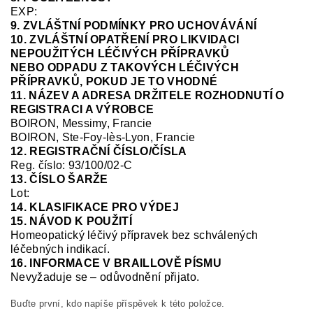
EXP:
9. ZVLÁŠTNÍ PODMÍNKY PRO UCHOVÁVÁNÍ
10. ZVLÁŠTNÍ OPATŘENÍ PRO LIKVIDACI
NEPOUŽITÝCH LÉČIVÝCH PŘÍPRAVKŮ
NEBO ODPADU Z TAKOVÝCH LÉČIVÝCH
PŘÍPRAVKŮ, POKUD JE TO VHODNÉ
11. NÁZEV A ADRESA DRŽITELE ROZHODNUTÍ O
REGISTRACI A VÝROBCE
BOIRON, Messimy, Francie
BOIRON, Ste-Foy-
lès
-Lyon, Francie
12. REGISTRAČNÍ ČÍSLO/ČÍSLA
Reg.
číslo:
93/100/02-C
13. ČÍSLO ŠARŽE
Lot:
14. KLASIFIKACE PRO VÝDEJ
15. NÁVOD K POUŽITÍ
Homeopatický léčivý přípravek bez schválených
léčebných indikací.
16. INFORMACE V BRAILLOVĚ PÍSMU
Nevyžaduje se – odůvodnění přijato.
Buďte první, kdo napíše příspěvek k této položce.