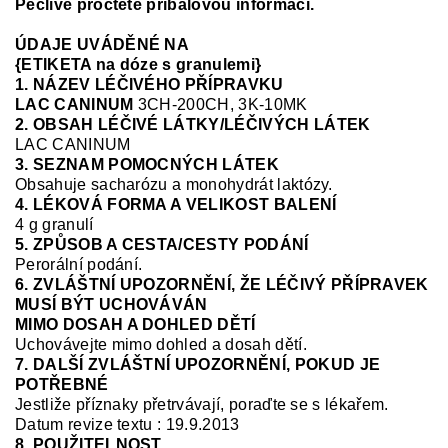
Pečlivě pročtěte příbalovou informaci.
ÚDAJE UVÁDĚNÉ NA
{ETIKETA na dóze s granulemi}
1. NÁZEV LÉČIVÉHO PŘÍPRAVKU
LAC CANINUM
3CH-200CH, 3K-10MK
2. OBSAH LÉČIVÉ LÁTKY/LÉČIVÝCH LÁTEK
LAC CANINUM
3. SEZNAM POMOCNÝCH LÁTEK
Ob
sahuje sacharózu a monohydrát laktózy.
4. LÉKOVÁ FORMA A VELIKOST BALENÍ
4 g granulí
5. ZPŮSOB A CESTA/CESTY PODÁNÍ
Perorální podání.
6. ZVLÁŠTNÍ UPOZORNĚNÍ, ŽE LÉČIVÝ PŘÍPRAVEK
MUSÍ BÝT UCHOVÁVÁN
MIMO DOSAH A DOHLED DĚTÍ
Uchovávejte mimo
dohled a
dosah dětí.
7. DALŠÍ ZVLÁŠTNÍ UPOZORNĚNÍ, POKUD JE
POTŘEBNÉ
Jestliže příznaky přetrvávají, poraďte se s lékařem.
Datum revize textu : 19.9.2013
8. POUŽITELNOST