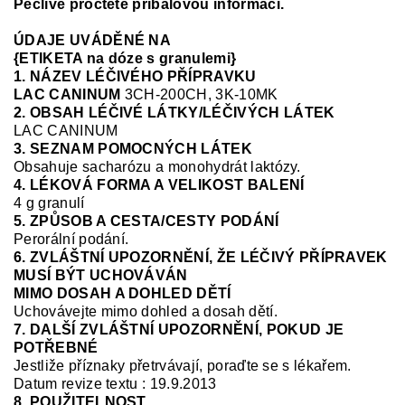
Pečlivě pročtěte příbalovou informaci.
ÚDAJE UVÁDĚNÉ NA
{ETIKETA na dóze s granulemi}
1. NÁZEV LÉČIVÉHO PŘÍPRAVKU
LAC CANINUM
3CH-200CH, 3K-10MK
2. OBSAH LÉČIVÉ LÁTKY/LÉČIVÝCH LÁTEK
LAC CANINUM
3. SEZNAM POMOCNÝCH LÁTEK
Ob
sahuje sacharózu a monohydrát laktózy.
4. LÉKOVÁ FORMA A VELIKOST BALENÍ
4 g granulí
5. ZPŮSOB A CESTA/CESTY PODÁNÍ
Perorální podání.
6. ZVLÁŠTNÍ UPOZORNĚNÍ, ŽE LÉČIVÝ PŘÍPRAVEK
MUSÍ BÝT UCHOVÁVÁN
MIMO DOSAH A DOHLED DĚTÍ
Uchovávejte mimo
dohled a
dosah dětí.
7. DALŠÍ ZVLÁŠTNÍ UPOZORNĚNÍ, POKUD JE
POTŘEBNÉ
Jestliže příznaky přetrvávají, poraďte se s lékařem.
Datum revize textu : 19.9.2013
8. POUŽITELNOST