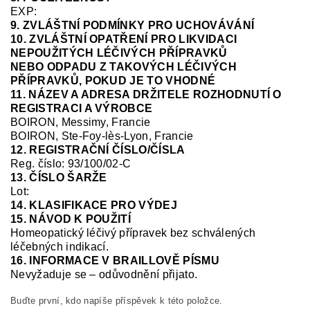
EXP:
9. ZVLÁŠTNÍ PODMÍNKY PRO UCHOVÁVÁNÍ
10. ZVLÁŠTNÍ OPATŘENÍ PRO LIKVIDACI
NEPOUŽITÝCH LÉČIVÝCH PŘÍPRAVKŮ
NEBO ODPADU Z TAKOVÝCH LÉČIVÝCH
PŘÍPRAVKŮ, POKUD JE TO VHODNÉ
11. NÁZEV A ADRESA DRŽITELE ROZHODNUTÍ O
REGISTRACI A VÝROBCE
BOIRON, Messimy, Francie
BOIRON, Ste-Foy-
lès
-Lyon, Francie
12. REGISTRAČNÍ ČÍSLO/ČÍSLA
Reg.
číslo:
93/100/02-C
13. ČÍSLO ŠARŽE
Lot:
14. KLASIFIKACE PRO VÝDEJ
15. NÁVOD K POUŽITÍ
Homeopatický léčivý přípravek bez schválených
léčebných indikací.
16. INFORMACE V BRAILLOVĚ PÍSMU
Nevyžaduje se – odůvodnění přijato.
Buďte první, kdo napíše příspěvek k této položce.