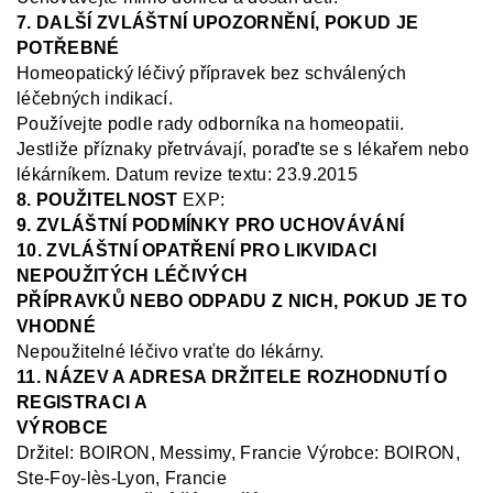
7. DALŠÍ ZVLÁŠTNÍ UPOZORNĚNÍ, POKUD JE
POTŘEBNÉ
Homeopatický léčivý přípravek bez schválených
léčebných indikací.
Používejte podle rady odborníka na homeopatii.
Jestliže příznaky přetrvávají, poraďte se s lékařem nebo
lékárníkem
.
Datum revize textu: 23.9.2015
8. POUŽITELNOST
EXP:
9. ZVLÁŠTNÍ PODMÍNKY PRO UCHOVÁVÁNÍ
10. ZVLÁŠTNÍ OPATŘENÍ PRO LIKVIDACI
NEPOUŽITÝCH LÉČIVÝCH
PŘÍPRAVKŮ NEBO ODPADU Z NICH, POKUD JE TO
VHODNÉ
Nepoužitelné léčivo vraťte do lékárny.
11. NÁZEV A ADRESA DRŽITELE ROZHODNUTÍ O
REGISTRACI A
VÝROBCE
Držitel
: BOIRON, Messimy, Francie
V
ýrobce: BOIRON,
Ste
-Foy-
lès
-Lyon, Francie