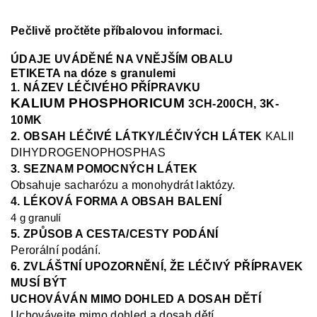
Pečlivě pročtěte příbalovou informaci.
ÚDAJE UVÁDĚNÉ NA VNĚJŠÍM OBALU
ETIKETA na dóze s granulemi
1. NÁZEV LÉČIVÉHO PŘÍPRAVKU
KALIUM PHOSPHORICUM
3CH-200CH, 3K-
10MK
2. OBSAH LÉČIVÉ LÁTKY/LÉČIVÝCH LÁTEK
KALII
DIHYDROGENOPHOSPHAS
3. SEZNAM POMOCNÝCH LÁTEK
Obsahuje sacharózu a monohydrát laktózy.
4. LÉKOVÁ FORMA A OBSAH BALENÍ
4 g granulí
5. ZPŮSOB A CESTA/CESTY PODÁNÍ
Perorální podání.
6. ZVLÁŠTNÍ UPOZORNĚNÍ, ŽE LÉČIVÝ PŘÍPRAVEK
MUSÍ BÝT
UCHOVÁVÁN MIMO DOHLED A DOSAH DĚTÍ
Uchovávejte mimo dohled a dosah dětí.