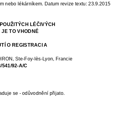
řem nebo lékárníkem
.
Datum revize textu: 23.9.2015
NEPOUŽITÝCH LÉČIVÝCH
 JE TO VHODNÉ
TÍ O REGISTRACI A
IRON, Ste-Foy-
lès
-Lyon, Francie
3/541/92-A/C
aduje se
-
odůvodnění přijato.