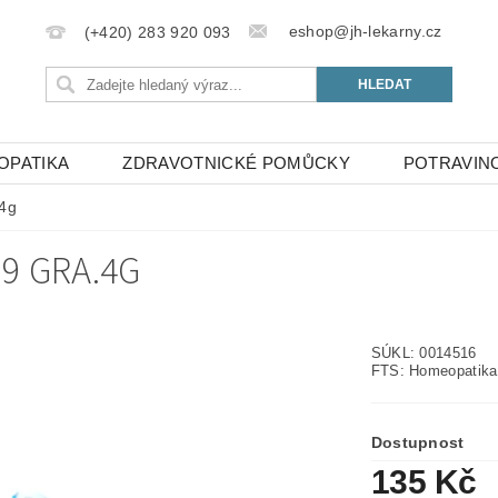
eshop@jh-lekarny.cz
(+420) 283 920 093
OPATIKA
ZDRAVOTNICKÉ POMŮCKY
POTRAVIN
.4g
9 GRA.4G
SÚKL: 0014516
FTS: Homeopatika
Dostupnost
135 Kč