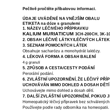
Pečlivě pročtěte příbalovou informaci.
ÚDAJE UVÁDĚNÉ NA VNĚJŠÍM OBALU
ETIKETA na dóze s granulemi
1. NÁZEV LÉČIVÉHO PŘÍPRAVKU
KALIUM MURIATICUM
3CH-200CH, 3K-
2. OBSAH LÉČIVÉ LÁTKY/LÉČIVÝCH LÁTEK
3. SEZNAM POMOCNÝCH LÁTEK
Obsahuje sacharózu a monohydrát laktózy.
4. LÉKOVÁ FORMA A OBSAH BALENÍ
4 g granulí
5. ZPŮSOB A CESTA/CESTY PODÁNÍ
Perorální podání.
6. ZVLÁŠTNÍ UPOZORNĚNÍ, ŽE LÉČIVÝ PŘÍ
UCHOVÁVÁN MIMO DOHLED A DOSAH DĚTÍ
Uchovávejte mimo dohled a dosah dětí.
7. DALŠÍ ZVLÁŠTNÍ UPOZORNĚNÍ, POKUD 
Homeopatický léčivý přípravek bez schválených 
Používejte podle rady odborníka na homeopatii.