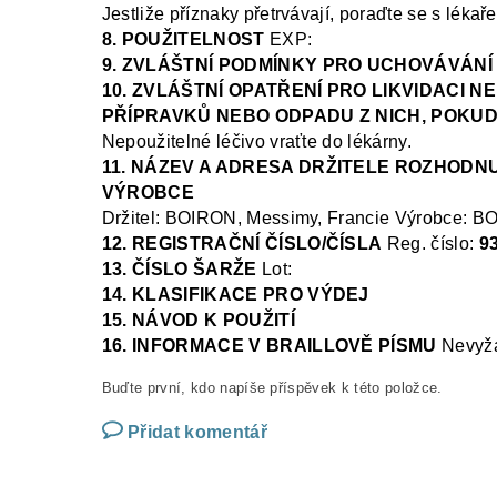
Jestliže příznaky přetrvávají, poraďte se s léka
8. POUŽITELNOST
EXP:
9. ZVLÁŠTNÍ PODMÍNKY PRO UCHOVÁVÁNÍ
10. ZVLÁŠTNÍ OPATŘENÍ PRO LIKVIDACI 
PŘÍPRAVKŮ NEBO ODPADU Z NICH, POKUD
Nepoužitelné léčivo vraťte do lékárny.
11. NÁZEV A ADRESA DRŽITELE ROZHODNU
VÝROBCE
Držitel
: BOIRON, Messimy, Francie
V
ýrobce:
BO
12. REGISTRAČNÍ ČÍSLO/ČÍSLA
Reg.
číslo:
9
13. ČÍSLO ŠARŽE
Lot:
14. KLASIFIKACE PRO VÝDEJ
15. NÁVOD K POUŽITÍ
16. INFORMACE V BRAILLOVĚ PÍSMU
N
evyž
Buďte první, kdo napíše příspěvek k této položce.
Přidat komentář