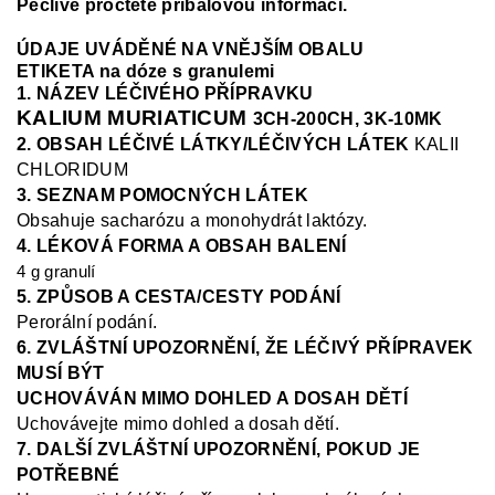
Pečlivě pročtěte příbalovou informaci.
ÚDAJE UVÁDĚNÉ NA VNĚJŠÍM OBALU
ETIKETA na dóze s granulemi
1. NÁZEV LÉČIVÉHO PŘÍPRAVKU
KALIUM MURIATICUM
3CH-200CH, 3K-10MK
2. OBSAH LÉČIVÉ LÁTKY/LÉČIVÝCH LÁTEK
KALII
CHLORIDUM
3. SEZNAM POMOCNÝCH LÁTEK
Obsahuje sacharózu a monohydrát laktózy.
4. LÉKOVÁ FORMA A OBSAH BALENÍ
4 g granulí
5. ZPŮSOB A CESTA/CESTY PODÁNÍ
Perorální podání.
6. ZVLÁŠTNÍ UPOZORNĚNÍ, ŽE LÉČIVÝ PŘÍPRAVEK
MUSÍ BÝT
UCHOVÁVÁN MIMO DOHLED A DOSAH DĚTÍ
Uchovávejte mimo dohled a dosah dětí.
7. DALŠÍ ZVLÁŠTNÍ UPOZORNĚNÍ, POKUD JE
POTŘEBNÉ