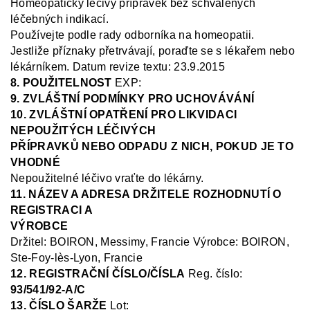
Homeopatický léčivý přípravek bez schválených
léčebných indikací.
Používejte podle rady odborníka na homeopatii.
Jestliže příznaky přetrvávají, poraďte se s lékařem nebo
lékárníkem
.
Datum revize textu: 23.9.2015
8. POUŽITELNOST
EXP:
9. ZVLÁŠTNÍ PODMÍNKY PRO UCHOVÁVÁNÍ
10. ZVLÁŠTNÍ OPATŘENÍ PRO LIKVIDACI
NEPOUŽITÝCH LÉČIVÝCH
PŘÍPRAVKŮ NEBO ODPADU Z NICH, POKUD JE TO
VHODNÉ
Nepoužitelné léčivo vraťte do lékárny.
11. NÁZEV A ADRESA DRŽITELE ROZHODNUTÍ O
REGISTRACI A
VÝROBCE
Držitel
: BOIRON, Messimy, Francie
V
ýrobce:
BOIRON,
Ste-Foy-
lès
-Lyon, Francie
12. REGISTRAČNÍ ČÍSLO/ČÍSLA
Reg.
číslo:
93/541/92-A/C
13. ČÍSLO ŠARŽE
Lot: