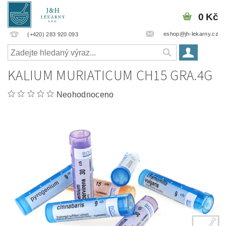
0 Kč
eshop@jh-lekarny.cz
(+420) 283 920 093
KALIUM MURIATICUM CH15 GRA.4G
Neohodnoceno