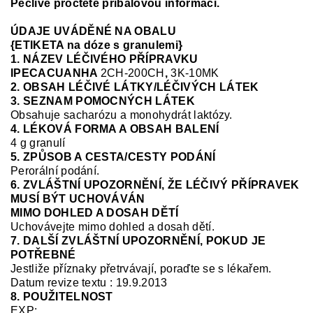
Pečlivě pročtěte příbalovou informaci.
ÚDAJE UVÁDĚNÉ NA OBALU
{ETIKETA na dóze s granulemi}
1. NÁZEV LÉČIVÉHO PŘÍPRAVKU
IPECACUANHA
2CH-200CH
,
3K-10MK
2. OBSAH LÉČIVÉ LÁTKY/LÉČIVÝCH LÁTEK
3. SEZNAM POMOCNÝCH LÁTEK
Obsahuje sacharózu a monohydrát laktózy.
4. LÉKOVÁ FORMA A OBSAH BALENÍ
4 g granulí
5. ZPŮSOB A CESTA/CESTY PODÁNÍ
Perorální podání.
6. ZVLÁŠTNÍ UPOZORNĚNÍ, ŽE LÉČIVÝ PŘÍPRAVEK
MUSÍ BÝT UCHOVÁVÁN
MIMO DOHLED A DOSAH DĚTÍ
Uchovávejte mimo dohled a dosah dětí.
7. DALŠÍ ZVLÁŠTNÍ UPOZORNĚNÍ, POKUD JE
POTŘEBNÉ
Jestliže příznaky přetrvávají, poraďte se s lékařem.
Datum revize textu : 19.9.2013
8. POUŽITELNOST
EXP: