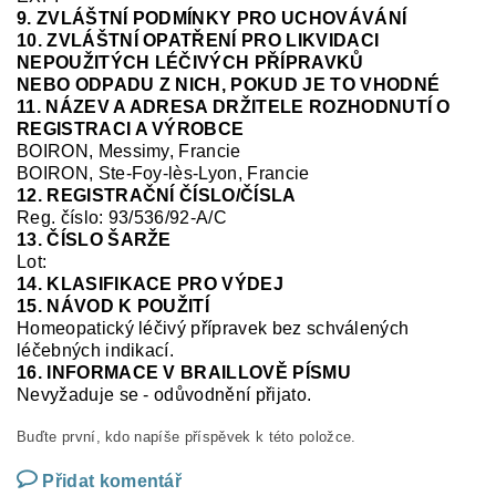
9. ZVLÁŠTNÍ PODMÍNKY PRO UCHOVÁVÁNÍ
10. ZVLÁŠTNÍ OPATŘENÍ PRO LIKVIDACI
NEPOUŽITÝCH LÉČIVÝCH PŘÍPRAVKŮ
NEBO ODPADU Z NICH, POKUD JE TO VHODNÉ
11. NÁZEV A ADRESA DRŽITELE ROZHODNUTÍ O
REGISTRACI A VÝROBCE
BOIRON, Messimy, Francie
BOIRON, Ste-Foy-
lès
-Lyon, Francie
12. REGISTRAČNÍ ČÍSLO/ČÍSLA
Reg. číslo:
93/536/92-A/C
13. ČÍSLO ŠARŽE
Lot:
14. KLASIFIKACE PRO VÝDEJ
15. NÁVOD K POUŽITÍ
Homeopatický léčivý přípravek bez schválených
léčebných indikací.
16. INFORMACE V BRAILLOVĚ PÍSMU
Nevyžaduje se
-
odůvodnění přijato.
Buďte první, kdo napíše příspěvek k této položce.
Přidat komentář