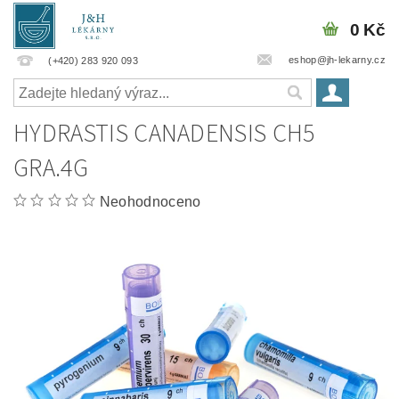
0 Kč
eshop@jh-lekarny.cz
(+420) 283 920 093
HYDRASTIS CANADENSIS CH5
GRA.4G
Neohodnoceno