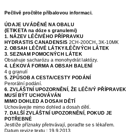
Pečlivě pročtěte příbalovou informaci.
ÚDAJE UVÁDĚNÉ NA OBALU
{ETIKETA na dóze s granulemi}
1. NÁZEV LÉČIVÉHO PŘÍPRAVKU
HYDRASTIS CANADENSIS
2CH-200CH
,
3K-10MK
2. OBSAH LÉČIVÉ LÁTKY/LÉČIVÝCH LÁTEK
3. SEZNAM POMOCNÝCH LÁTEK
Obsahuje sacharózu a monohydrát laktózy.
4. LÉKOVÁ FORMA A OBSAH BALENÍ
4 g granulí
5. ZPŮSOB A CESTA/CESTY PODÁNÍ
Perorální podání.
6. ZVLÁŠTNÍ UPOZORNĚNÍ, ŽE LÉČIVÝ PŘÍPRAVEK
MUSÍ BÝT UCHOVÁVÁN
MIMO DOHLED A DOSAH DĚTÍ
Uchovávejte mimo dohled a dosah dětí.
7. DALŠÍ ZVLÁŠTNÍ UPOZORNĚNÍ, POKUD JE
POTŘEBNÉ
Jestliže příznaky přetrvávají, poraďte se s lékařem.
Datum revize textu : 19.9.2013