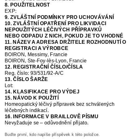
8. POUŽITELNOST
EXP:
9. ZVLÁŠTNÍ PODMÍNKY PRO UCHOVÁVÁNÍ
10. ZVLÁŠTNÍ OPATŘENÍ PRO LIKVIDACI
NEPOUŽITÝCH LÉČIVÝCH PŘÍPRAVKŮ
NEBO ODPADU Z NICH, POKUD JE TO VHODNÉ
11. NÁZEV A ADRESA DRŽITELE ROZHODNUTÍ O
REGISTRACI A VÝROBCE
BOIRON, Messimy, Francie
BOIRON, Ste-Foy-
lès
-Lyon, Francie
12. REGISTRAČNÍ ČÍSLO/ČÍSLA
Reg.
číslo:
93/531/92-A/C
13. ČÍSLO ŠARŽE
Lot:
14. KLASIFIKACE PRO VÝDEJ
15. NÁVOD K POUŽITÍ
Homeopatický léčivý přípravek bez schválených
léčebných indikací.
16. INFORMACE V BRAILLOVĚ PÍSMU
Nevyžaduje se – odůvodnění přijato.
Buďte první, kdo napíše příspěvek k této položce.