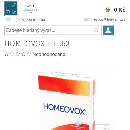
0 Kč
eshop@jh-lekarny.cz
(+420) 283 920 093
HOMEOVOX TBL.60
Neohodnoceno