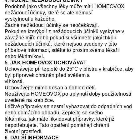
4. MOŽNÉ NEŽÁDOUCÍ ÚČINKY
Podobně jako všechny léky může mít i
HOMEOVOX
nežádoucí účinky, které se ale nemusí
vyskytnout u každého.
Žádné nežádoucí účinky se neočekávají
.
Pokud se kterýkoli z nežádoucích účinků vyskytne v
závažné míře nebo pokud si všimnete jakýchkoli
nežádoucích účinků, které nejsou uvedeny v této
příbalové informaci, sdělte to prosím svému lékaři
nebo lékárníkovi.
5. JAK HOMEOVOX UCHOVÁVAT
Uchovávejte při teplotě do 25
°
C v blistru v
krabičce, aby
byl přípravek chráněn před světlem
a
vlhkostí
.
Uchovávejte mimo dosah a dohled dětí.
Neužívejte
HOMEOVOX
po uplynutí doby použitelnosti
uvedené na krabičce.
Léčivé přípravky se nesmí vyhazovat do odpadních vod
nebo domácího odpadu. Zeptejte se svého
lékárníka, jak máte likvidovat přípravky, které již
nepotřebujete. Tato opatření pomáhají chránit
životní prostředí.
6. DALŠÍ INFORMACE