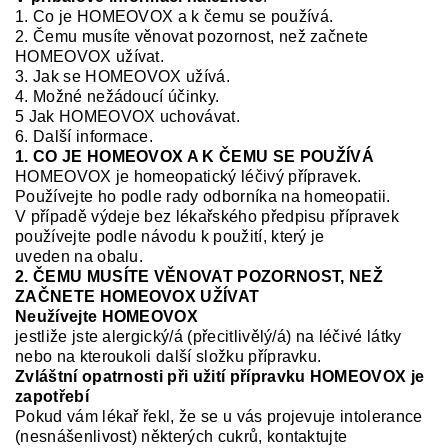
1. Co je HOMEOVOX a k
čemu se
po
užívá.
2.
Čemu musíte věnovat pozornost, než začnete
HOMEOVOX
užívat.
3. Jak se HOMEOVOX
užívá.
4.
Možné nežádoucí účinky.
5 Jak HOMEOVOX
uchovávat.
6.
Další informace.
1. CO JE HOMEOVOX A K ČEMU SE POUŽÍVÁ
HOMEOVOX
je homeopatický léčivý přípravek.
Používejte
ho
podle rady odborníka na homeopatii.
V
případě výdeje bez lékařského předpisu přípravek
používejte podle návodu k použití, který je
uveden na obalu.
2. ČEMU MUSÍTE VĚNOVAT POZORNOST, NEŽ
ZAČNETE HOMEOVOX UŽÍVAT
Neužívejte HOMEOVOX
j
estliže jste alergický/á (přecitlivělý/á) na léčivé látky
nebo na kteroukoli další složku přípravku
.
Zvláštní opatrnosti při užití přípravku HOMEOVOX je
zapotřebí
Pokud vám lékař řekl, že se u vás projevuje intolerance
(nesnášenlivost) některých cukrů, kontaktujte