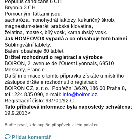
Populus candicans 6 CH
Bryonia 3 CH
Pomocnými látkami jsou:
sacharóza, monohydrát laktózy, kukuřičný škrob,
magnesium
-
stearát, arabská klovatina,
želatina, mastek
,
bílý vosk, karnaubský vosk.
Jak HOMEOVOX vypadá a co obsahuje toto balení
Sublingv
ální
tablety.
Balení obsahuje
60 tablet.
Držitel rozhodnutí o registraci a výrobce
BOIRON,
2, avenue de l’Ouest Lyonnais, 69510
Messimy, Francie
Další informace o tomto přípravku získáte u místního
zástupce držitele rozhodnutí o registraci:
BOIRON CZ, s. r. o.,
Pobřežní 3/620
, 186 00 Praha 8,
tel.: 224 835 090, e-mail:
info@boiron.cz
.
Reg
istrační číslo:
93/701/92-C
Tato příbalová informace byla naposledy schválena:
19.9.2013
<
Buďte první, kdo napíše příspěvek k této položce.
Přidat komentář