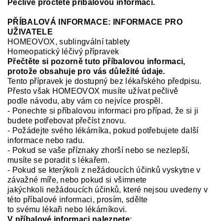
Pečlivě pročtěte příbalovou informaci.
PŘÍBALOVÁ INFORMACE: INFORMACE PRO
UŽIVATELE
HOMEOVOX, sublingv
ální
tablety
H
omeopatický léčivý přípravek
Přečtěte si pozorně tuto příbalovou informaci,
protože obsahuje pro vás důležité údaje.
Tento přípravek je dostupný bez lékařského předpisu.
Přesto však
HOMEOVOX
musíte užívat pečlivě
podle návodu, aby
v
ám co nejvíce prospěl.
-
Ponechte si příbalovou informaci pro případ, že si ji
budete potřebovat přečíst znovu.
-
Požádejte svého lékárníka, pokud potřebujete další
informace
nebo radu.
-
Pokud se vaše příznaky zhorší nebo se nezlepší,
musíte se poradit s lékařem.
-
Pokud se kterýkoli z nežádoucích účinků vyskytne v
závažné míře, nebo pokud si všimnete
jakýchkoli nežádoucích účinků, které nejsou uvedeny v
této příbalové informaci, prosím, sdělte
to svému lékaři nebo lékárníkovi.
V příbalové informaci naleznete
: