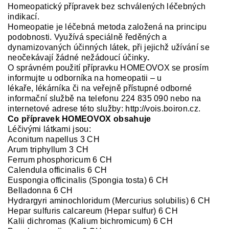
Homeopatický přípravek bez schválených léčebných
indikací.
Homeopatie je
léčebná metoda založená na principu
podobnosti. Využívá speciálně ředěných a
dynamizovaných účinných látek
,
při jejichž užívání se
neočekávají žádné nežádoucí účinky
.
O správném použití přípravku
HOMEOVOX
se prosím
informujte u odborníka na homeopatii –
u
lékaře, lékárníka či na veřejně přístupné odborné
informační službě na telefonu 224
835 090 nebo na
internetové adrese této služby:
http://vois.boiron.cz.
Co přípravek HOMEOVOX obsahuje
Léčivými látkami jsou:
Aconitum napellus 3 CH
Arum triphyllum 3 CH
Ferrum phosphoricum 6 CH
Calendula officinalis 6 CH
Euspongia officinalis (Spongia tosta) 6 CH
Belladonna 6 CH
Hydrargyri aminochloridum (Mercurius solubilis) 6 CH
Hepar sulfuris calcareum (Hepar sulfur) 6 CH
Kalii dichromas (Kalium bichromicum) 6 CH