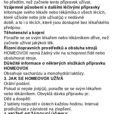
ho předtím, než začnete tento přípravek užívat.
Vzájemné působení s dalšími léčivými přípravky
Informujte svého lékaře nebo lékárníka o všech lécích,
které užíváte nebo jste užíval(a) v nedávné
době, a to i o lécích, které jsou dostupné bez lékařského
předpisu.
Těhotenství a kojení
Poraďte se se svým lékařem nebo lékárníkem dříve, než
začnete užívat jakýkoli lék.
Řízení dopravních prostředků a obsluha strojů
HOMEOVOX
nemá žádný vliv na schopnost řídit nebo
obsluhovat stroje.
Důležité informace o některých složkách přípravku
HOMEOVOX
O
bsahuje sacharózu
a
monohydrát laktóz
y.
3. JAK SE HOMEOVOX UŽÍVÁ
Orální podání.
Pokud si nejste ji
stý(á), poraďte se se svým lékařem
nebo lékárníkem. Obvyklá dávka přípravku
je:
Děti a dospělí:
2 tablety rozpustit v
ústech každou hodinu. Interval
prodlužovat v závislosti na zlepšení.