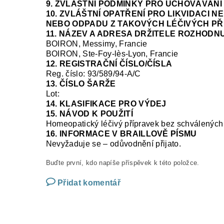
9. ZVLÁŠTNÍ PODMÍNKY PRO UCHOVÁVÁNÍ
10. ZVLÁŠTNÍ OPATŘENÍ PRO LIKVIDACI 
NEBO ODPADU Z TAKOVÝCH LÉČIVÝCH PŘ
11. NÁZEV A ADRESA DRŽITELE ROZHODNU
BOIRON, Messimy, Francie
BOIRON, Ste-Foy-
lès
-Lyon, Francie
12. REGISTRAČNÍ ČÍSLO/ČÍSLA
Reg.
číslo:
93/589/94-A/C
13. ČÍSLO ŠARŽE
Lot:
14. KLASIFIKACE PRO VÝDEJ
15. NÁVOD K POUŽITÍ
Homeopatický léčivý přípravek bez schválených 
16. INFORMACE V BRAILLOVĚ PÍSMU
Nevyžaduje se – odůvodnění přijato.
Buďte první, kdo napíše příspěvek k této položce.
Přidat komentář