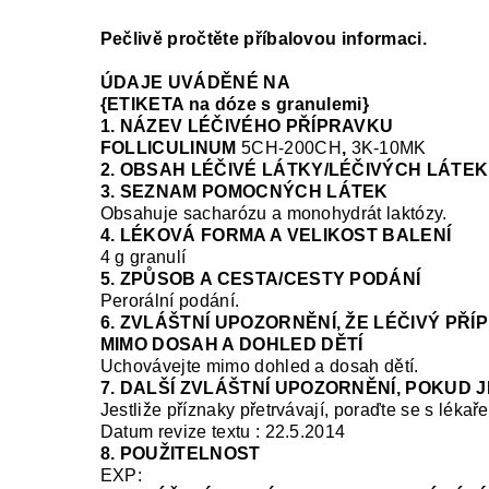
Pečlivě pročtěte příbalovou informaci.
ÚDAJE UVÁDĚNÉ NA
{ETIKETA na dóze s granulemi}
1. NÁZEV LÉČIVÉHO PŘÍPRAVKU
FOLLICULINUM
5CH-200CH
,
3K-10MK
2. OBSAH LÉČIVÉ LÁTKY/LÉČIVÝCH LÁTEK
3. SEZNAM POMOCNÝCH LÁTEK
Obsahuje sacharózu a monohydrát laktózy.
4. LÉKOVÁ FORMA A VELIKOST BALENÍ
4 g granulí
5. ZPŮSOB A CESTA/CESTY PODÁNÍ
Perorální podání.
6. ZVLÁŠTNÍ UPOZORNĚNÍ, ŽE LÉČIVÝ PŘ
MIMO DOSAH A DOHLED DĚTÍ
Uchovávejte mimo dohled
a dosah
dětí.
7. DALŠÍ ZVLÁŠTNÍ UPOZORNĚNÍ, POKUD 
Jestliže příznaky přetrvávají, poraďte se s lékař
Datum revize textu : 22.5.2014
8. POUŽITELNOST
EXP: