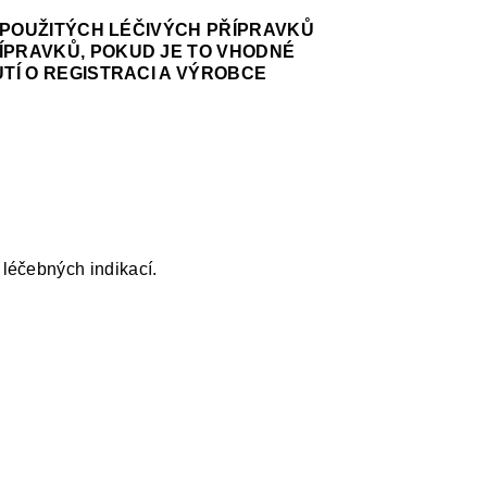
NEPOUŽITÝCH LÉČIVÝCH PŘÍPRAVKŮ
ÍPRAVKŮ, POKUD JE TO VHODNÉ
TÍ O REGISTRACI A VÝROBCE
léčebných indikací.