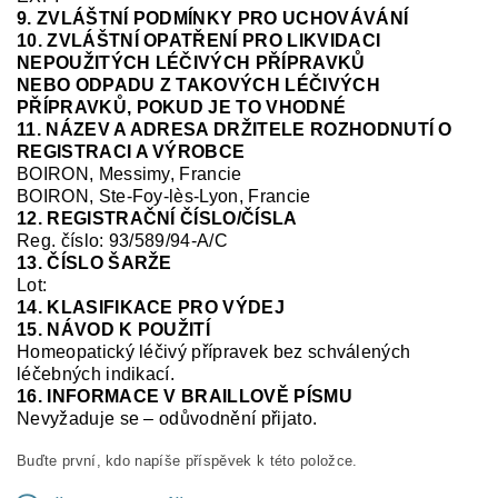
9. ZVLÁŠTNÍ PODMÍNKY PRO UCHOVÁVÁNÍ
10. ZVLÁŠTNÍ OPATŘENÍ PRO LIKVIDACI
NEPOUŽITÝCH LÉČIVÝCH PŘÍPRAVKŮ
NEBO ODPADU Z TAKOVÝCH LÉČIVÝCH
PŘÍPRAVKŮ, POKUD JE TO VHODNÉ
11. NÁZEV A ADRESA DRŽITELE ROZHODNUTÍ O
REGISTRACI A VÝROBCE
BOIRON, Messimy, Francie
BOIRON, Ste-Foy-
lès
-Lyon, Francie
12. REGISTRAČNÍ ČÍSLO/ČÍSLA
Reg.
číslo:
93/589/94-A/C
13. ČÍSLO ŠARŽE
Lot:
14. KLASIFIKACE PRO VÝDEJ
15. NÁVOD K POUŽITÍ
Homeopatický léčivý přípravek bez schválených
léčebných indikací.
16. INFORMACE V BRAILLOVĚ PÍSMU
Nevyžaduje se – odůvodnění přijato.
Buďte první, kdo napíše příspěvek k této položce.