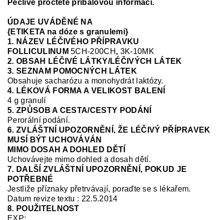
Pečlivě pročtěte příbalovou informaci.
ÚDAJE UVÁDĚNÉ NA
{ETIKETA na dóze s granulemi}
1. NÁZEV LÉČIVÉHO PŘÍPRAVKU
FOLLICULINUM
5CH-200CH
,
3K-10MK
2. OBSAH LÉČIVÉ LÁTKY/LÉČIVÝCH LÁTEK
3. SEZNAM POMOCNÝCH LÁTEK
Obsahuje sacharózu a monohydrát laktózy.
4. LÉKOVÁ FORMA A VELIKOST BALENÍ
4 g granulí
5. ZPŮSOB A CESTA/CESTY PODÁNÍ
Perorální podání.
6. ZVLÁŠTNÍ UPOZORNĚNÍ, ŽE LÉČIVÝ PŘÍPRAVEK
MUSÍ BÝT UCHOVÁVÁN
MIMO DOSAH A DOHLED DĚTÍ
Uchovávejte mimo dohled
a dosah
dětí.
7. DALŠÍ ZVLÁŠTNÍ UPOZORNĚNÍ, POKUD JE
POTŘEBNÉ
Jestliže příznaky přetrvávají, poraďte se s lékařem.
Datum revize textu : 22.5.2014
8. POUŽITELNOST
EXP: