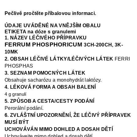
Pečlivě pročtěte příbalovou informaci.
ÚDAJE UVÁDĚNÉ NA VNĚJŠÍM OBALU
ETIKETA na dóze s granulemi
1. NÁZEV LÉČIVÉHO PŘÍPRAVKU
FERRUM PHOSPHORICUM
3CH-200CH, 3K-
10MK
2. OBSAH LÉČIVÉ LÁTKY/LÉČIVÝCH LÁTEK
FERRI
PHOSPHAS
3. SEZNAM POMOCNÝCH LÁTEK
Obsahuje sacharózu a monohydrát laktó
zy.
4. LÉKOVÁ FORMA A OBSAH BALENÍ
4 g granulí
5. ZPŮSOB A CESTA/CESTY PODÁNÍ
Perorální podání.
6. ZVLÁŠTNÍ UPOZORNĚNÍ, ŽE LÉČIVÝ PŘÍPRAVEK
MUSÍ BÝT
UCHOVÁVÁN MIMO DOHLED A DOSAH DĚTÍ
Uchovávejte mimo dohled a dosah dětí.