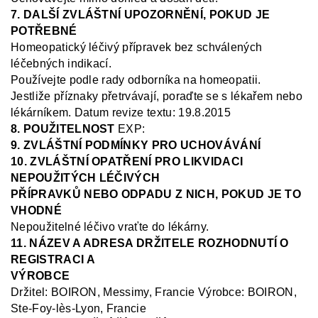
7. DALŠÍ ZVLÁŠTNÍ UPOZORNĚNÍ, POKUD JE
POTŘEBNÉ
Homeopatický léčivý přípravek bez schválených
léčebných indikací.
Používejte podle rady odborníka na homeopatii.
Jestliže příznaky přetrvávají, poraďte se s lékařem nebo
lékárníkem
.
Datum revize textu: 19.8.2015
8. POUŽITELNOST
EXP:
9. ZVLÁŠTNÍ PODMÍNKY PRO UCHOVÁVÁNÍ
10. ZVLÁŠTNÍ OPATŘENÍ PRO LIKVIDACI
NEPOUŽITÝCH LÉČIVÝCH
PŘÍPRAVKŮ NEBO ODPADU Z NICH, POKUD JE TO
VHODNÉ
Nepoužitelné léčivo vraťte do lékárny.
11. NÁZEV A ADRESA DRŽITELE ROZHODNUTÍ O
REGISTRACI A
VÝROBCE
Držit
el: BOIRON, Messimy, Francie
V
ýrobce: BOIRON,
Ste
-Foy-
lès
-Lyon, Francie