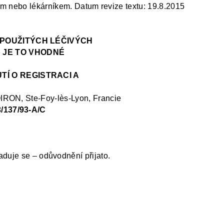
řem nebo lékárníkem
.
Datum revize textu: 19.8.2015
NEPOUŽITÝCH LÉČIVÝCH
 JE TO VHODNÉ
TÍ O REGISTRACI A
OIRON, Ste
-Foy-
lès
-Lyon, Francie
3/137/93-A/C
aduje se –
o
důvodnění přijato.