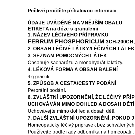
Pečlivě pročtěte příbalovou informaci.
ÚDAJE UVÁDĚNÉ NA VNĚJŠÍM OBALU
ETIKETA na dóze s granulemi
1. NÁZEV LÉČIVÉHO PŘÍPRAVKU
FERRUM PHOSPHORICUM
3CH-200CH,
2. OBSAH LÉČIVÉ LÁTKY/LÉČIVÝCH LÁTEK
3. SEZNAM POMOCNÝCH LÁTEK
Obsahuje sacharózu a monohydrát laktó
zy.
4. LÉKOVÁ FORMA A OBSAH BALENÍ
4 g granulí
5. ZPŮSOB A CESTA/CESTY PODÁNÍ
Perorální podání.
6. ZVLÁŠTNÍ UPOZORNĚNÍ, ŽE LÉČIVÝ PŘÍ
UCHOVÁVÁN MIMO DOHLED A DOSAH DĚTÍ
Uchovávejte mimo dohled a dosah dětí.
7. DALŠÍ ZVLÁŠTNÍ UPOZORNĚNÍ, POKUD 
Homeopatický léčivý přípravek bez schválených 
Používejte podle rady odborníka na homeopatii.