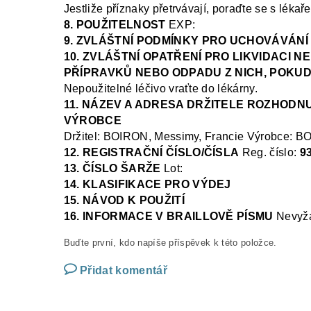
Jestliže příznaky přetrvávají, poraďte se s léka
8. POUŽITELNOST
EXP:
9. ZVLÁŠTNÍ PODMÍNKY PRO UCHOVÁVÁNÍ
10. ZVLÁŠTNÍ OPATŘENÍ PRO LIKVIDACI 
PŘÍPRAVKŮ NEBO ODPADU Z NICH, POKUD
Nepoužitelné léčivo vraťte do lékárny.
11. NÁZEV A ADRESA DRŽITELE ROZHODNU
VÝROBCE
Držit
el: BOIRON, Messimy, Francie
V
ýrobce: B
12. REGISTRAČNÍ ČÍSLO/ČÍSLA
Reg.
číslo:
9
13. ČÍSLO ŠARŽE
Lot:
14. KLASIFIKACE PRO VÝDEJ
15. NÁVOD K POUŽITÍ
16. INFORMACE V BRAILLOVĚ PÍSMU
N
evyž
Buďte první, kdo napíše příspěvek k této položce.
Přidat komentář