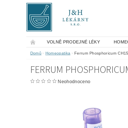
VOLNĚ PRODEJNÉ LÉKY
HOME
OBCHODNÍ PODMÍNKY
KONTAKTY
Domů
Homeopatika
Ferrum Phosphoricum CH15
FERRUM PHOSPHORICUM
Neohodnoceno