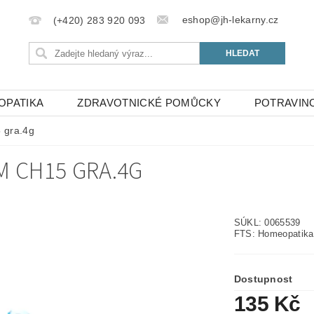
eshop@jh-lekarny.cz
(+420) 283 920 093
OPATIKA
ZDRAVOTNICKÉ POMŮCKY
POTRAVIN
 gra.4g
 CH15 GRA.4G
SÚKL: 0065539
FTS: Homeopatika
Dostupnost
135 Kč