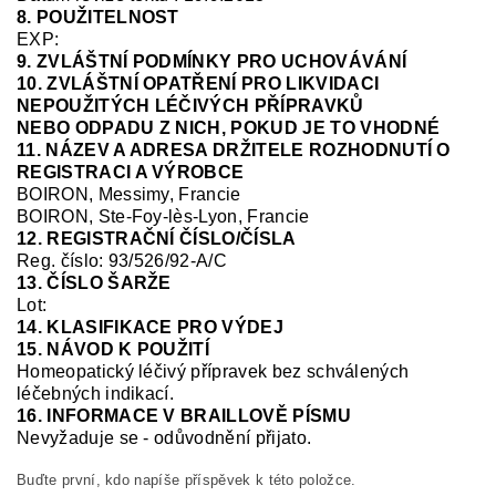
8. POUŽITELNOST
EXP:
9. ZVLÁŠTNÍ PODMÍNKY PRO UCHOVÁVÁNÍ
10. ZVLÁŠTNÍ OPATŘENÍ PRO LIKVIDACI
NEPOUŽITÝCH LÉČIVÝCH PŘÍPRAVKŮ
NEBO ODPADU Z NICH, POKUD JE TO VHODNÉ
11. NÁZEV A ADRESA DRŽITELE ROZHODNUTÍ O
REGISTRACI A VÝROBCE
BOIRON, Messimy, Francie
BOIRON, Ste-Foy-
lès
-Lyon, Francie
12. REGISTRAČNÍ ČÍSLO/ČÍSLA
Reg. číslo:
93/526/92-A/C
13. ČÍSLO ŠARŽE
Lot:
14. KLASIFIKACE PRO VÝDEJ
15. NÁVOD K POUŽITÍ
Homeopatický léčivý přípravek bez schválených
léčebných indikací.
16. INFORMACE V BRAILLOVĚ PÍSMU
Nevyžaduje se
-
odůvodnění přijato.
Buďte první, kdo napíše příspěvek k této položce.