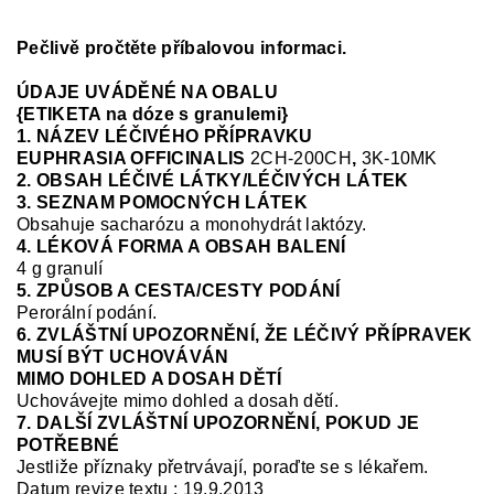
Pečlivě pročtěte příbalovou informaci.
ÚDAJE UVÁDĚNÉ NA OBALU
{ETIKETA na dóze s granulemi}
1. NÁZEV LÉČIVÉHO PŘÍPRAVKU
EUPHRASIA OFFICINALIS
2CH-200CH
,
3K-10MK
2. OBSAH LÉČIVÉ LÁTKY/LÉČIVÝCH LÁTEK
3. SEZNAM POMOCNÝCH LÁTEK
Obsahuje sacharózu a monohydrát laktózy.
4. LÉKOVÁ FORMA A OBSAH BALENÍ
4 g granulí
5. ZPŮSOB A CESTA/CESTY PODÁNÍ
Perorální podání.
6. ZVLÁŠTNÍ UPOZORNĚNÍ, ŽE LÉČIVÝ PŘÍPRAVEK
MUSÍ BÝT UCHOVÁVÁN
MIMO DOHLED A DOSAH DĚTÍ
Uchovávejte mimo dohled a dosah dětí.
7. DALŠÍ ZVLÁŠTNÍ UPOZORNĚNÍ, POKUD JE
POTŘEBNÉ
Jestliže příznaky přetrvávají, poraďte se s lékařem.
Datum revize textu : 19.9.2013