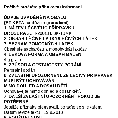
Pečlivě pročtěte příbalovou informaci.
ÚDAJE UVÁDĚNÉ NA OBALU
{ETIKETA na dóze s granulemi}
1. NÁZEV LÉČIVÉHO PŘÍPRAVKU
DROSERA
2CH-200CH
,
3K-10MK
2. OBSAH LÉČIVÉ LÁTKY/LÉČIVÝCH LÁTEK
3. SEZNAM POMOCNÝCH LÁTEK
Obsahuje sacharózu a monohydrát laktózy.
4. LÉKOVÁ FORMA A OBSAH BALENÍ
4 g granulí
5. ZPŮSOB A CESTA/CESTY PODÁNÍ
Perorální podání.
6. ZVLÁŠTNÍ UPOZORNĚNÍ, ŽE LÉČIVÝ PŘÍPRAVEK
MUSÍ BÝT UCHOVÁVÁN
MIMO DOHLED A DOSAH DĚTÍ
Uchovávejte mimo dohled a dosah dětí.
7. DALŠÍ ZVLÁŠTNÍ UPOZORNĚNÍ, POKUD JE
POTŘEBNÉ
Jestliže příznaky přetrvávají, poraďte se s lékařem.
Datum revize textu : 19.9.2013
8. POUŽITELNOST