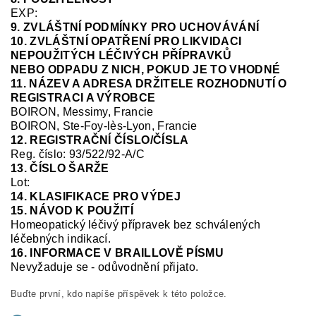
EXP:
9. ZVLÁŠTNÍ PODMÍNKY PRO UCHOVÁVÁNÍ
10. ZVLÁŠTNÍ OPATŘENÍ PRO LIKVIDACI
NEPOUŽITÝCH LÉČIVÝCH PŘÍPRAVKŮ
NEBO ODPADU Z NICH, POKUD JE TO VHODNÉ
11. NÁZEV A ADRESA DRŽITELE ROZHODNUTÍ O
REGISTRACI A VÝROBCE
BOIRON, Messimy, Francie
BOIRON, Ste-Foy-
lès
-Lyon, Francie
12. REGISTRAČNÍ ČÍSLO/ČÍSLA
Reg.
číslo:
93/522/92-A/C
13. ČÍSLO ŠARŽE
Lot:
14. KLASIFIKACE PRO VÝDEJ
15. NÁVOD K POUŽITÍ
Homeopatický léčivý přípravek bez schválených
léčebných indikací.
16. INFORMACE V BRAILLOVĚ PÍSMU
Nevyžaduje se
-
odůvodnění přijato.
Buďte první, kdo napíše příspěvek k této položce.