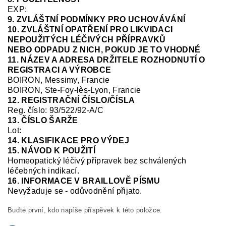
EXP:
9. ZVLÁŠTNÍ PODMÍNKY PRO UCHOVÁVÁNÍ
10. ZVLÁŠTNÍ OPATŘENÍ PRO LIKVIDACI
NEPOUŽITÝCH LÉČIVÝCH PŘÍPRAVKŮ
NEBO ODPADU Z NICH, POKUD JE TO VHODNÉ
11. NÁZEV A ADRESA DRŽITELE ROZHODNUTÍ O
REGISTRACI A VÝROBCE
BOIRON, Messimy, Francie
BOIRON, Ste-Foy-
lès
-Lyon, Francie
12. REGISTRAČNÍ ČÍSLO/ČÍSLA
Reg.
číslo:
93/522/92-A/C
13. ČÍSLO ŠARŽE
Lot:
14. KLASIFIKACE PRO VÝDEJ
15. NÁVOD K POUŽITÍ
Homeopatický léčivý přípravek bez schválených
léčebných indikací.
16. INFORMACE V BRAILLOVĚ PÍSMU
Nevyžaduje se
-
odůvodnění přijato.
Buďte první, kdo napíše příspěvek k této položce.