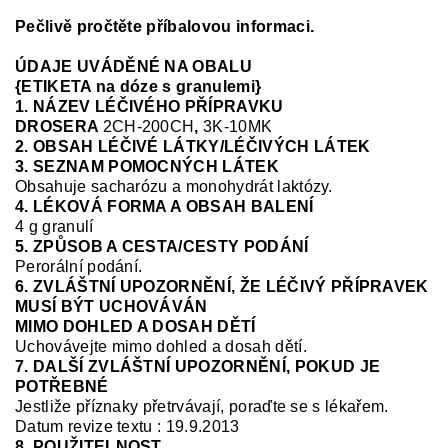
Pečlivě pročtěte příbalovou informaci.
ÚDAJE UVÁDĚNÉ NA OBALU
{ETIKETA na dóze s granulemi}
1. NÁZEV LÉČIVÉHO PŘÍPRAVKU
DROSERA
2CH-200CH
,
3K-10MK
2. OBSAH LÉČIVÉ LÁTKY/LÉČIVÝCH LÁTEK
3. SEZNAM POMOCNÝCH LÁTEK
Obsahuje sacharózu a monohydrát laktózy.
4. LÉKOVÁ FORMA A OBSAH BALENÍ
4 g granulí
5. ZPŮSOB A CESTA/CESTY PODÁNÍ
Perorální podání.
6. ZVLÁŠTNÍ UPOZORNĚNÍ, ŽE LÉČIVÝ PŘÍPRAVEK
MUSÍ BÝT UCHOVÁVÁN
MIMO DOHLED A DOSAH DĚTÍ
Uchovávejte mimo dohled a dosah dětí.
7. DALŠÍ ZVLÁŠTNÍ UPOZORNĚNÍ, POKUD JE
POTŘEBNÉ
Jestliže příznaky přetrvávají, poraďte se s lékařem.
Datum revize textu : 19.9.2013
8. POUŽITELNOST