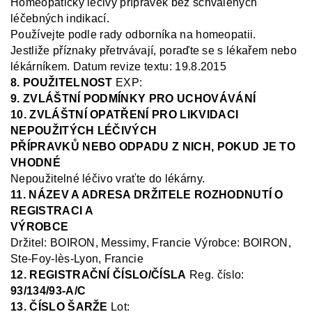
Homeopatický léčivý přípravek bez schválených
léčebných indikací.
Používejte podle rady odborníka na homeopatii.
Jestliže příznaky přetrvávají, poraďte se s lékařem nebo
lékárníkem
.
Datum revize textu: 19.8.2015
8. POUŽITELNOST
EXP:
9. ZVLÁŠTNÍ PODMÍNKY PRO UCHOVÁVÁNÍ
10. ZVLÁŠTNÍ OPATŘENÍ PRO LIKVIDACI
NEPOUŽITÝCH LÉČIVÝCH
PŘÍPRAVKŮ NEBO ODPADU Z NICH, POKUD JE TO
VHODNÉ
Nepoužitelné léčivo vraťte do lékárny.
11. NÁZEV A ADRESA DRŽITELE ROZHODNUTÍ O
REGISTRACI A
VÝROBCE
Držitel
: BOIRON, Messimy, Francie
V
ýrobce: BOIRON,
Ste
-Foy-
lès
-Lyon, Francie
12. REGISTRAČNÍ ČÍSLO/ČÍSLA
Reg.
číslo:
93/134/93-A/C
13. ČÍSLO ŠARŽE
Lot: