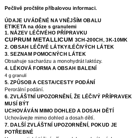
Pečlivě pročtěte příbalovou informaci.
ÚDAJE UVÁDĚNÉ NA VNĚJŠÍM OBALU
ETIKETA na dóze s granulemi
1. NÁZEV LÉČIVÉHO PŘÍPRAVKU
CUPRUM METALLICUM
3CH-200CH, 3K-10MK
2. OBSAH LÉČIVÉ LÁTKY/LÉČIVÝCH LÁTEK
3. SEZNAM POMOCNÝCH LÁTEK
Obsahuje sacharózu a monohydrát laktózy.
4. LÉKOVÁ FORMA A OBSAH BALENÍ
4 g granulí
5. ZPŮSOB A CESTA/CESTY PODÁNÍ
Perorální podání.
6. ZVLÁŠTNÍ UPOZORNĚNÍ, ŽE LÉČIVÝ PŘÍPRAVEK
MUSÍ BÝT
UCHOVÁVÁN MIMO DOHLED A DOSAH DĚTÍ
Uchovávejte mimo dohled a dosah dětí.
7. DALŠÍ ZVLÁŠTNÍ UPOZORNĚNÍ, POKUD JE
POTŘEBNÉ