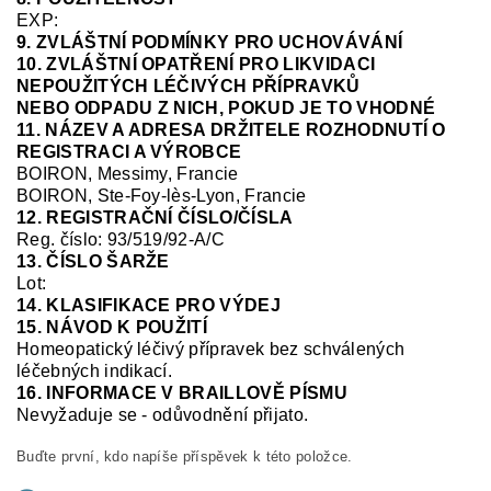
EXP:
9. ZVLÁŠTNÍ PODMÍNKY PRO UCHOVÁVÁNÍ
10. ZVLÁŠTNÍ OPATŘENÍ PRO LIKVIDACI
NEPOUŽITÝCH LÉČIVÝCH PŘÍPRAVKŮ
NEBO ODPADU Z NICH, POKUD JE TO VHODNÉ
11. NÁZEV A ADRESA DRŽITELE ROZHODNUTÍ O
REGISTRACI A VÝROBCE
BOIRON, Messimy, Francie
BOIRON, Ste-Foy-
lès
-Lyon, Francie
12. REGISTRAČNÍ ČÍSLO/ČÍSLA
Reg.
číslo:
93/519/92-A/C
13. ČÍSLO ŠARŽE
Lot:
14. KLASIFIKACE PRO VÝDEJ
15. NÁVOD K POUŽITÍ
Homeopatický léčivý přípravek bez schválených
léčebných indikací.
16. INFORMACE V BRAILLOVĚ PÍSMU
Nevyžaduje se
-
odůvodnění přijato.
Buďte první, kdo napíše příspěvek k této položce.