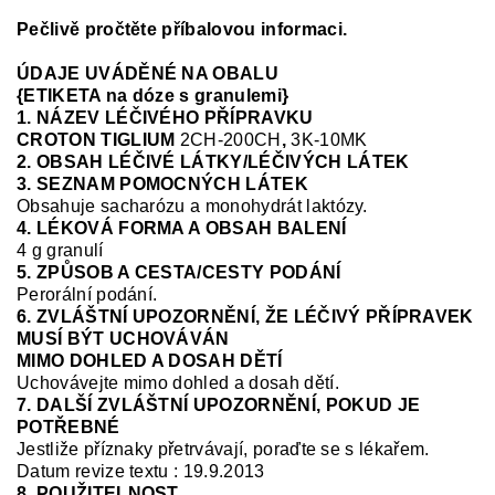
Pečlivě pročtěte příbalovou informaci.
ÚDAJE UVÁDĚNÉ NA OBALU
{ETIKETA na dóze s granulemi}
1. NÁZEV LÉČIVÉHO PŘÍPRAVKU
CROTON TIGLIUM
2CH-200CH
,
3K-10MK
2. OBSAH LÉČIVÉ LÁTKY/LÉČIVÝCH LÁTEK
3. SEZNAM POMOCNÝCH LÁTEK
Obsahuje sacharózu a monohydrát laktózy.
4. LÉKOVÁ FORMA A OBSAH BALENÍ
4 g granulí
5. ZPŮSOB A CESTA/CESTY PODÁNÍ
Perorální podání.
6. ZVLÁŠTNÍ UPOZORNĚNÍ, ŽE LÉČIVÝ PŘÍPRAVEK
MUSÍ BÝT UCHOVÁVÁN
MIMO DOHLED A DOSAH DĚTÍ
Uchovávejte mimo dohled a dosah dětí.
7. DALŠÍ ZVLÁŠTNÍ UPOZORNĚNÍ, POKUD JE
POTŘEBNÉ
Jestliže příznaky přetrvávají, poraďte se s lékařem.
Datum revize textu : 19.9.2013
8. POUŽITELNOST