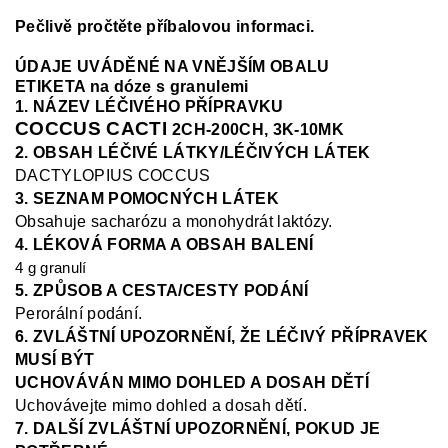
Pečlivě pročtěte příbalovou informaci.
ÚDAJE UVÁDĚNÉ NA VNĚJŠÍM OBALU
ETIKETA na dóze s granulemi
1. NÁZEV LÉČIVÉHO PŘÍPRAVKU
COCCUS CACTI
2CH-200CH, 3K-10MK
2. OBSAH LÉČIVÉ LÁTKY/LÉČIVÝCH LÁTEK
DACTYLOPIUS COCCUS
3. SEZNAM POMOCNÝCH LÁTEK
Obsahuje sacharózu a monohydrát laktózy.
4. LÉKOVÁ FORMA A OBSAH BALENÍ
4 g granulí
5. ZPŮSOB A CESTA/CESTY PODÁNÍ
Perorální podání.
6. ZVLÁŠTNÍ UPOZORNĚNÍ, ŽE LÉČIVÝ PŘÍPRAVEK
MUSÍ BÝT
UCHOVÁVÁN MIMO DOHLED A DOSAH DĚTÍ
Uchovávejte mimo dohled a dosah dětí.
7. DALŠÍ ZVLÁŠTNÍ UPOZORNĚNÍ, POKUD JE