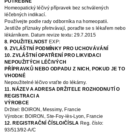
POTŘEBNÉ
Homeopatický léčivý přípravek bez schválených
léčebných indikací.
Používejte podle rady odborníka na homeopatii.
Jestliže příznaky přetrvávají, poraďte se s lékařem nebo
lékárníkem
.
Datum revize textu: 29.7.2015
8. POUŽITELNOST
EXP:
9. ZVLÁŠTNÍ PODMÍNKY PRO UCHOVÁVÁNÍ
10. ZVLÁŠTNÍ OPATŘENÍ PRO LIKVIDACI
NEPOUŽITÝCH LÉČIVÝCH
PŘÍPRAVKŮ NEBO ODPADU Z NICH, POKUD JE TO
VHODNÉ
Nepoužitelné léčivo vraťte do lékárny.
11. NÁZEV A ADRESA DRŽITELE ROZHODNUTÍ O
REGISTRACI A
VÝROBCE
Držitel:
BOIRON, Messimy, Francie
Výrobce: BOIRON, Ste
-Foy-
lès
-Lyon, Francie
12. REGISTRAČNÍ ČÍSLO/ČÍSLA
Reg.
číslo:
93/513/92-A/C