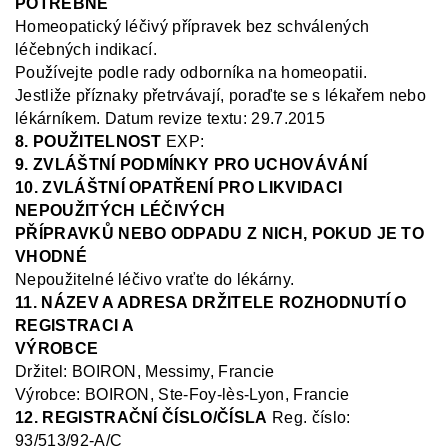
POTŘEBNÉ
Homeopatický léčivý přípravek bez schválených
léčebných indikací.
Používejte podle rady odborníka na homeopatii.
Jestliže příznaky přetrvávají, poraďte se s lékařem nebo
lékárníkem
.
Datum revize textu: 29.7.2015
8. POUŽITELNOST
EXP:
9. ZVLÁŠTNÍ PODMÍNKY PRO UCHOVÁVÁNÍ
10. ZVLÁŠTNÍ OPATŘENÍ PRO LIKVIDACI
NEPOUŽITÝCH LÉČIVÝCH
PŘÍPRAVKŮ NEBO ODPADU Z NICH, POKUD JE TO
VHODNÉ
Nepoužitelné léčivo vraťte do lékárny.
11. NÁZEV A ADRESA DRŽITELE ROZHODNUTÍ O
REGISTRACI A
VÝROBCE
Držitel:
BOIRON, Messimy, Francie
Výrobce: BOIRON, Ste
-Foy-
lès
-Lyon, Francie
12. REGISTRAČNÍ ČÍSLO/ČÍSLA
Reg.
číslo:
93/513/92-A/C