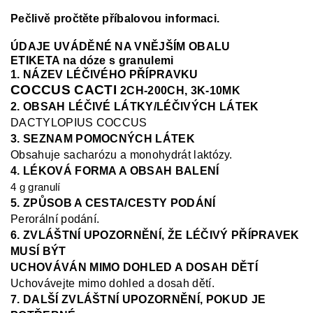
Pečlivě pročtěte příbalovou informaci.
ÚDAJE UVÁDĚNÉ NA VNĚJŠÍM OBALU
ETIKETA na dóze s granulemi
1. NÁZEV LÉČIVÉHO PŘÍPRAVKU
COCCUS CACTI
2CH-200CH, 3K-10MK
2. OBSAH LÉČIVÉ LÁTKY/LÉČIVÝCH LÁTEK
DACTYLOPIUS COCCUS
3. SEZNAM POMOCNÝCH LÁTEK
Obsahuje sacharózu a monohydrát laktózy.
4. LÉKOVÁ FORMA A OBSAH BALENÍ
4 g granulí
5. ZPŮSOB A CESTA/CESTY PODÁNÍ
Perorální podání.
6. ZVLÁŠTNÍ UPOZORNĚNÍ, ŽE LÉČIVÝ PŘÍPRAVEK
MUSÍ BÝT
UCHOVÁVÁN MIMO DOHLED A DOSAH DĚTÍ
Uchovávejte mimo dohled a dosah dětí.
7. DALŠÍ ZVLÁŠTNÍ UPOZORNĚNÍ, POKUD JE