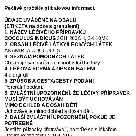
Pečlivě pročtěte příbalovou informaci.
ÚDAJE UVÁDĚNÉ NA OBALU
{ETIKETA na dóze s granulemi}
1. NÁZEV LÉČIVÉHO PŘÍPRAVKU
COCCULUS INDICUS
2CH-200CH
,
3K-10MK
2. OBSAH LÉČIVÉ LÁTKY/LÉČIVÝCH LÁTEK
ANAMIRTA COCCULUS
3. SEZNAM POMOCNÝCH LÁTEK
Obsahuje sacharózu a monohydrát laktózy.
4. LÉKOVÁ FORMA A OBSAH BALENÍ
4 g granulí
5. ZPŮSOB A CESTA/CESTY PODÁNÍ
Perorální podání.
6. ZVLÁŠTNÍ UPOZORNĚNÍ, ŽE LÉČIVÝ PŘÍPRAVEK
MUSÍ BÝT UCHOVÁVÁN
MIMO DOHLED A DOSAH DĚTÍ
Uchovávejte mimo dohled a dosah dětí.
7. DALŠÍ ZVLÁŠTNÍ UPOZORNĚNÍ, POKUD JE
POTŘEBNÉ
Jestliže příznaky přetrvávají, poraďte se s lékařem.
Datum revize textu : 19.9.2013