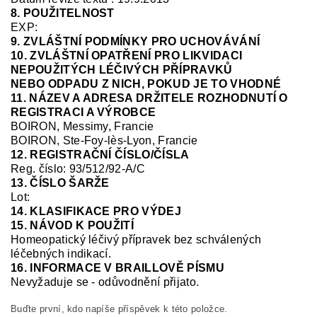
8. POUŽITELNOST
EXP:
9. ZVLÁŠTNÍ PODMÍNKY PRO UCHOVÁVÁNÍ
10. ZVLÁŠTNÍ OPATŘENÍ PRO LIKVIDACI
NEPOUŽITÝCH LÉČIVÝCH PŘÍPRAVKŮ
NEBO ODPADU Z NICH, POKUD JE TO VHODNÉ
11. NÁZEV A ADRESA DRŽITELE ROZHODNUTÍ O
REGISTRACI A VÝROBCE
BOIRON, Messimy, Francie
BOIRON, Ste-Foy-
lès
-Lyon, Francie
12. REGISTRAČNÍ ČÍSLO/ČÍSLA
Reg.
číslo:
93/512/92-A/C
13. ČÍSLO ŠARŽE
Lot:
14. KLASIFIKACE PRO VÝDEJ
15. NÁVOD K POUŽITÍ
Homeopatický léčivý přípravek bez schválených
léčebných indikací.
16. INFORMACE V BRAILLOVĚ PÍSMU
Nevyžaduje se
-
odůvodnění přijato.
Buďte první, kdo napíše příspěvek k této položce.