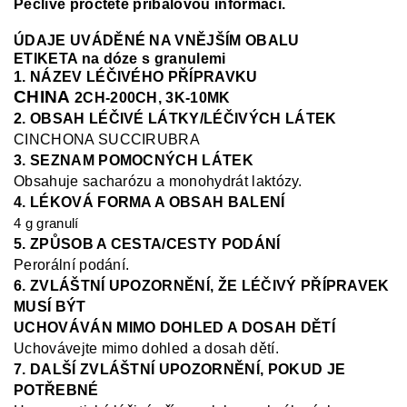
Pečlivě pročtěte příbalovou informaci.
ÚDAJE UVÁDĚNÉ NA VNĚJŠÍM OBALU
ETIKETA na dóze s granulemi
1. NÁZEV LÉČIVÉHO PŘÍPRAVKU
CHINA
2CH-200CH, 3K-10MK
2. OBSAH LÉČIVÉ LÁTKY/LÉČIVÝCH LÁTEK
CINCHONA SUCCIRUBRA
3. SEZNAM POMOCNÝCH LÁTEK
Obsahuje sacharózu a monohydrát laktózy.
4. LÉKOVÁ FORMA A OBSAH BALENÍ
4 g granulí
5. ZPŮSOB A CESTA/CESTY PODÁNÍ
Perorální podání.
6. ZVLÁŠTNÍ UPOZORNĚNÍ, ŽE LÉČIVÝ PŘÍPRAVEK
MUSÍ BÝT
UCHOVÁVÁN MIMO DOHLED A DOSAH DĚTÍ
Uchovávejte mimo dohled a dosah dětí.
7. DALŠÍ ZVLÁŠTNÍ UPOZORNĚNÍ, POKUD JE
POTŘEBNÉ