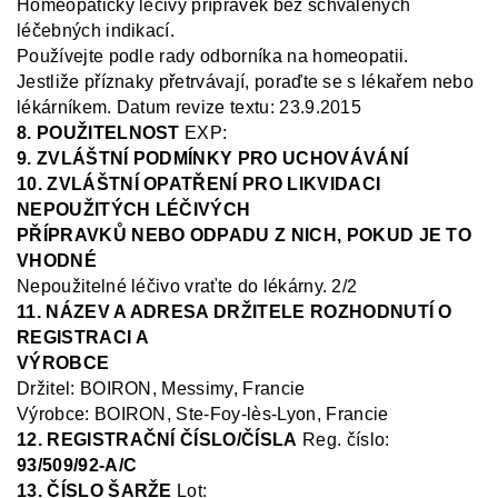
Homeopatický léčivý přípravek bez schválených
léčebných indikací.
Používejte podle rady odborníka na homeopatii.
Jestliže příznaky přetrvávají, poraďte se s lékařem nebo
lékárníkem
.
Datum revize textu: 23.9.2015
8. POUŽITELNOST
EXP:
9. ZVLÁŠTNÍ PODMÍNKY PRO UCHOVÁVÁNÍ
10. ZVLÁŠTNÍ OPATŘENÍ PRO LIKVIDACI
NEPOUŽITÝCH LÉČIVÝCH
PŘÍPRAVKŮ NEBO ODPADU Z NICH, POKUD JE TO
VHODNÉ
Nepoužitelné léčivo vraťte do lékárny.
2/2
11. NÁZEV A ADRESA DRŽITELE ROZHODNUTÍ O
REGISTRACI A
VÝROBCE
Držitel:
BOIRON, Messimy, Francie
Výrobce: BOIRON, Ste
-Foy-
lès
-Lyon, Francie
12. REGISTRAČNÍ ČÍSLO/ČÍSLA
Reg.
číslo:
93/509/92-A/C
13. ČÍSLO ŠARŽE
Lot: