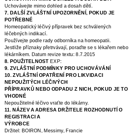
Uchovávejte mimo dohled a dosah dětí.
7. DALŠÍ ZVLÁŠTNÍ UPOZORNĚNÍ, POKUD JE
POTŘEBNÉ
Homeopatický léčivý přípravek bez schválených
léčebných indikací.
Používejte podle rady odborníka na homeopatii.
Jestliže příznaky přetrvávají, poraďte se s lékařem nebo
lékárníkem
.
Datum revize textu: 8.7.2015
8. POUŽITELNOST
EXP:
9. ZVLÁŠTNÍ PODMÍNKY PRO UCHOVÁVÁNÍ
10. ZVLÁŠTNÍ OPATŘENÍ PRO LIKVIDACI
NEPOUŽITÝCH LÉČIVÝCH
PŘÍPRAVKŮ NEBO ODPADU Z NICH, POKUD JE TO
VHODNÉ
Nepoužitelné léčivo vraťte do lékárny.
11. NÁZEV A ADRESA DRŽITELE ROZHODNUTÍ O
REGISTRACI A
VÝROBCE
Držitel:
BOIRON, Messimy, Francie