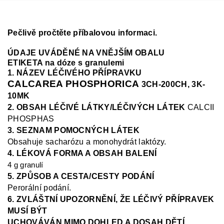
Pečlivě pročtěte příbalovou informaci.
ÚDAJE UVÁDĚNÉ NA VNĚJŠÍM OBALU
ETIKETA na dóze s granulemi
1. NÁZEV LÉČIVÉHO PŘÍPRAVKU
CALCAREA PHOSPHORICA
3CH-200CH, 3K-
10MK
2. OBSAH LÉČIVÉ LÁTKY/LÉČIVÝCH LÁTEK
CALCII
PHOSPHAS
3. SEZNAM POMOCNÝCH LÁTEK
Obsahuje sacharózu a monohydrát laktózy.
4. LÉKOVÁ FORMA A OBSAH BALENÍ
4 g granulí
5. ZPŮSOB A CESTA/CESTY PODÁNÍ
Perorální podání.
6. ZVLÁŠTNÍ UPOZORNĚNÍ, ŽE LÉČIVÝ PŘÍPRAVEK
MUSÍ BÝT
UCHOVÁVÁN MIMO DOHLED A DOSAH DĚTÍ