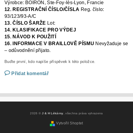
Výrobce: BOIRON, Ste
-Foy-
lès
-Lyon, Francie
12. REGISTRAČNÍ ČÍSLO/ČÍSLA
Reg.
číslo:
93/123/93-A/C
13. ČÍSLO ŠARŽE
Lot:
14. KLASIFIKACE PRO VÝDEJ
15. NÁVOD K POUŽITÍ
16. INFORMACE V BRAILLOVĚ PÍSMU
N
evyžaduje se
– odůvodnění přijato.
Buďte první, kdo napíše příspěvek k této položce.
Přidat komentář
2026 ©
J & H Lékárny
, všechna práva vyhrazena
Vytvořil Shoptet