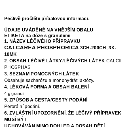
Pečlivě pročtěte příbalovou informaci.
ÚDAJE UVÁDĚNÉ NA VNĚJŠÍM OBALU
ETIKETA na dóze s granulemi
1. NÁZEV LÉČIVÉHO PŘÍPRAVKU
CALCAREA PHOSPHORICA
3CH-200CH, 3K-
10MK
2. OBSAH LÉČIVÉ LÁTKY/LÉČIVÝCH LÁTEK
CALCII
PHOSPHAS
3. SEZNAM POMOCNÝCH LÁTEK
Obsahuje sacharózu a monohydrát laktózy.
4. LÉKOVÁ FORMA A OBSAH BALENÍ
4 g granulí
5. ZPŮSOB A CESTA/CESTY PODÁNÍ
Perorální podání.
6. ZVLÁŠTNÍ UPOZORNĚNÍ, ŽE LÉČIVÝ PŘÍPRAVEK
MUSÍ BÝT
UCHOVÁVÁN MIMO DOHLED A DOSAH DĚTÍ