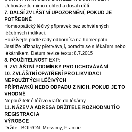
Uchovávejte mimo dohled a dosah dětí.
7. DALŠÍ ZVLÁŠTNÍ UPOZORNĚNÍ, POKUD JE
POTŘEBNÉ
Homeopatický léčivý přípravek bez schválených
léčebných indikací.
Používejte podle rady odborníka na homeopatii.
Jestliže příznaky přetrvávají, poraďte se s lékařem nebo
lékárníkem
.
Datum revize textu: 8.7.2015
8. POUŽITELNOST
EXP:
9. ZVLÁŠTNÍ PODMÍNKY PRO UCHOVÁVÁNÍ
10. ZVLÁŠTNÍ OPATŘENÍ PRO LIKVIDACI
NEPOUŽITÝCH LÉČIVÝCH
PŘÍPRAVKŮ NEBO ODPADU Z NICH, POKUD JE TO
VHODNÉ
Nepoužitelné léčivo vraťte do lékárny.
11. NÁZEV A ADRESA DRŽITELE ROZHODNUTÍ O
REGISTRACI A
VÝROBCE
Držitel:
BOIRON, Messimy, Francie