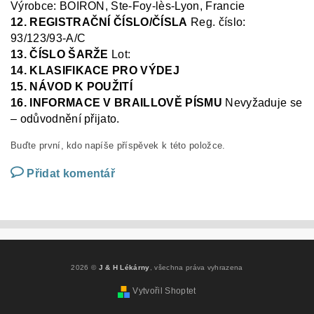
Výrobce: BOIRON, Ste
-Foy-
lès
-Lyon, Francie
12. REGISTRAČNÍ ČÍSLO/ČÍSLA
Reg.
číslo:
93/123/93-A/C
13. ČÍSLO ŠARŽE
Lot:
14. KLASIFIKACE PRO VÝDEJ
15. NÁVOD K POUŽITÍ
16. INFORMACE V BRAILLOVĚ PÍSMU
N
evyžaduje se
– odůvodnění přijato.
Buďte první, kdo napíše příspěvek k této položce.
Přidat komentář
2026 ©
J & H Lékárny
, všechna práva vyhrazena
Vytvořil Shoptet