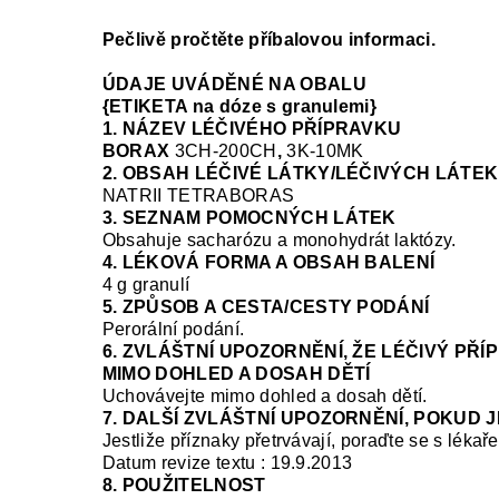
Pečlivě pročtěte příbalovou informaci.
ÚDAJE UVÁDĚNÉ NA OBALU
{ETIKETA na dóze s granulemi}
1. NÁZEV LÉČIVÉHO PŘÍPRAVKU
BORAX
3CH-200CH
,
3K-10MK
2. OBSAH LÉČIVÉ LÁTKY/LÉČIVÝCH LÁTEK
NATRII TETRABORAS
3. SEZNAM POMOCNÝCH LÁTEK
Obsahuje sacharózu a monohydrát laktózy.
4. LÉKOVÁ FORMA A OBSAH BALENÍ
4 g granulí
5. ZPŮSOB A CESTA/CESTY PODÁNÍ
Perorální podání.
6. ZVLÁŠTNÍ UPOZORNĚNÍ, ŽE LÉČIVÝ PŘ
MIMO DOHLED A DOSAH DĚTÍ
Uchovávejte mimo dohled a dosah dětí.
7. DALŠÍ ZVLÁŠTNÍ UPOZORNĚNÍ, POKUD 
Jestliže příznaky přetrvávají, poraďte se s lékař
Datum revize textu : 19.9.2013
8. POUŽITELNOST