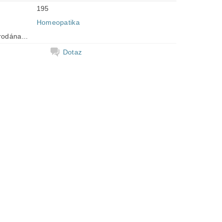
195
Homeopatika
rodána...
Dotaz