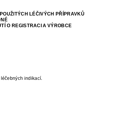
NEPOUŽITÝCH LÉČIVÝCH PŘÍPRAVKŮ
DNÉ
TÍ O REGISTRACI A VÝROBCE
léčebných indikací.