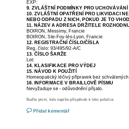
EXP:
9. ZVLÁŠTNÍ PODMÍNKY PRO UCHOVÁVÁNÍ
10. ZVLÁŠTNÍ OPATŘENÍ PRO LIKVIDACI 
NEBO ODPADU Z NICH, POKUD JE TO VHO
11. NÁZEV A ADRESA DRŽITELE ROZHODNU
BOIRON, Messimy, Francie
BOIRON, Ste-Foy-
lès
-Lyon, Francie
12. REGISTRAČNÍ ČÍSLO/ČÍSLA
Reg. číslo:
93/495/92-A/C
13. ČÍSLO ŠARŽE
Lot:
14. KLASIFIKACE PRO VÝDEJ
15. NÁVOD K POUŽITÍ
Homeopatický léčivý přípravek bez schválených 
16. INFORMACE V BRAILLOVĚ PÍSMU
Nevyžaduje se
-
odůvodnění přijato.
Buďte první, kdo napíše příspěvek k této položce.
Přidat komentář